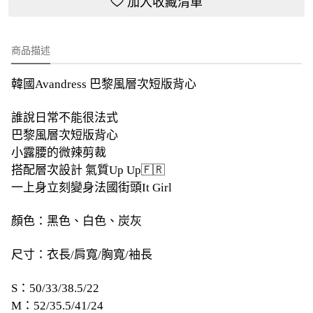
加入收藏清單
商品描述
韓國Avandress 巴黎風層次短版背心
誰說日常不能很法式
巴黎風層次短版背心
小露腰的微辣剪裁
搭配層次設計 氣質Up Up🇫🇷
一上身立刻變身法國街頭It Girl
顏色：黑色、白色、炭灰
尺寸：衣長/肩寬/胸寬/袖長
S：50/33/38.5/22
M：52/35.5/41/24