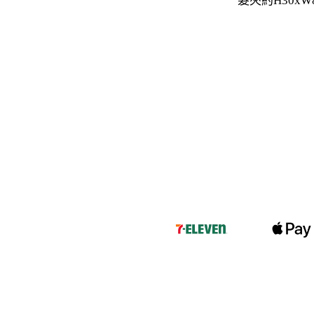
髮夾約H30xW8
-
下身
-
襯衫
PERSTEP
-
短袖Ｔ
-
大學Ｔ
-
帽Ｔ
-
外套
-
下身
PUNCHLINE
-
短袖Ｔ
-
帽Ｔ