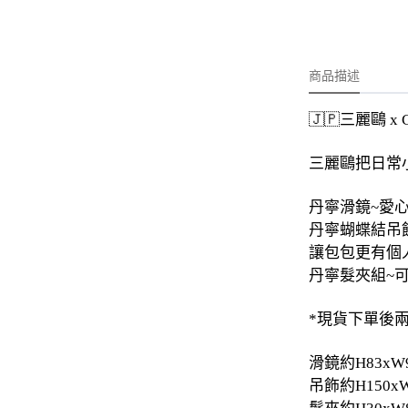
-
外套
-
大學T
-
帽Ｔ
商品描述
-
針織上衣
🇯🇵三麗鷗 
-
襯衫
三麗鷗把日常
-
下身
丹寧滑鏡~愛
-
套裝
丹寧蝴蝶結吊
讓包包更有個
JEMUT
丹寧髮夾組~可
-
短袖T
*現貨下單後
-
外套
滑鏡約H83xW9
-
大學Ｔ
吊飾約H150xW
-
帽Ｔ