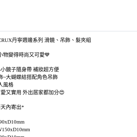
x CRUX丹寧週邊系列 滑鏡、吊飾、髮夾組
小物變得時尚又可愛💙
心小鏡子隨身帶 補妝超方便
飾~大蝴蝶結搭配角色吊飾
人風格
愛又實用 外出居家都加分😍
兩天內寄出*
0xD10mm
150xD10mm