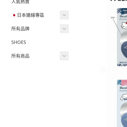
人氣熱賣
🇯🇵日本連線專區
三麗鷗現貨區任兩件免運
所有品牌
🔥
Wv Project
SHOES
三麗鷗
-
短袖Ｔ
所有商品
吉伊卡哇
-
外套
迪士尼
短袖T
-
大學Ｔ
魔法莓莓
針織單品
-
帽Ｔ
角落生物
帽T
-
針織上衣
monchhichi 蒙奇奇
大學T
-
燈芯絨系列
拉拉熊
長袖T
-
下身
其它
襯衫