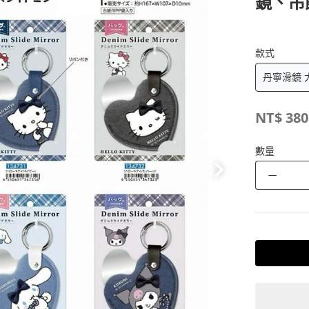
鏡、吊
款式
NT$
380
數量
－