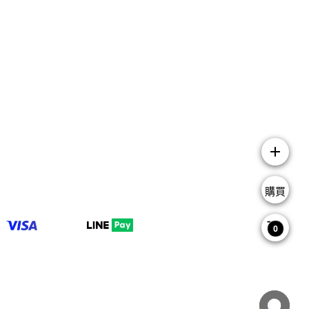
add
購買
0