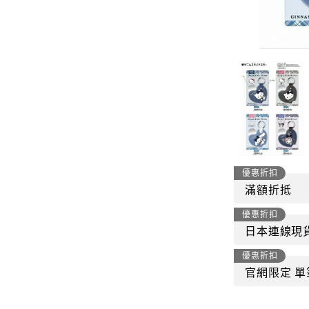
-
套裝
燈芯絨系列
-
襯衫
下身
-
帽子、圍巾
套裝
-
包包
外套
FP142
鞋子
-
短袖Ｔ
帽子、圍巾
-
外套
優惠折扣
包包
滿額折抵
-
帽Ｔ
優惠折扣
飾品|配件
-
下身
日本連線現
優惠折扣
TWN
官網限定 單
-
短袖Ｔ