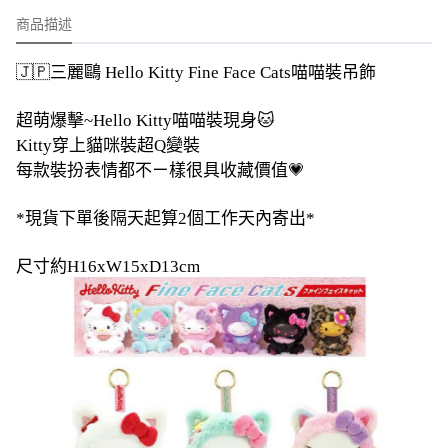
商品描述
🇯🇵三麗鷗 Hello Kitty Fine Face Cats喵喵裝吊飾
超萌爆擊~Hello Kitty喵喵裝現身🐱
Kitty穿上貓咪裝超Q變裝
每款裝扮表情都不ㄧ樣很具收藏價值💗
*現貨下單後隔天起算2個工作天內寄出*
尺寸約H16xW15xD13cm