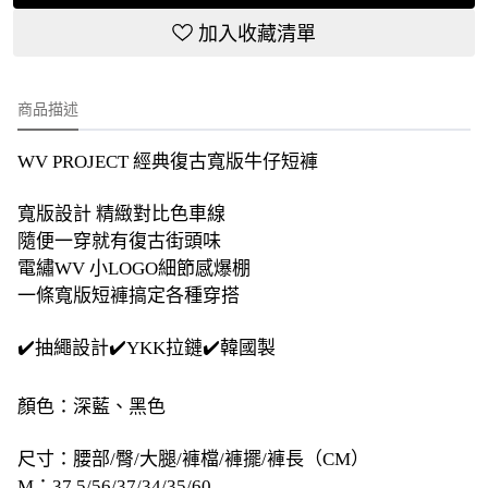
加入收藏清單
商品描述
WV PROJECT 經典復古寬版牛仔短褲
寬版設計 精緻對比色車線
隨便一穿就有復古街頭味
電繡WV 小LOGO細節感爆棚
一條寬版短褲搞定各種穿搭
✔️抽繩設計✔️YKK拉鏈✔️韓國製
顏色：深藍、黑色
尺寸：腰部/臀/大腿/褲檔/褲擺/褲長（CM）
M：37.5/56/37/34/35/60