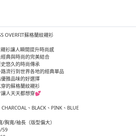
SS OVERFIT蘇格蘭紋襯衫
s格紋襯衫讓人瞬間提升時尚感
是經典與時尚的完美結合
歷史悠久的時尚傳承
一路流行到世界各地的經典單品
出優雅品味的好選擇
以穿的蘇格蘭紋襯衫
讓人天天都想穿💕
CHARCOAL、BLACK、PINK、BLUE
寬/胸寬/袖長（版型偏大）
/59