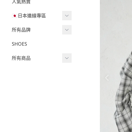
人氣熱賣
🇯🇵日本連線專區
三麗鷗現貨區任兩件免運
所有品牌
🔥
Wv Project
SHOES
三麗鷗
-
短袖Ｔ
所有商品
吉伊卡哇
-
外套
迪士尼
短袖T
-
大學Ｔ
魔法莓莓
針織單品
-
帽Ｔ
角落生物
帽T
-
針織上衣
monchhichi 蒙奇奇
大學T
-
燈芯絨系列
拉拉熊
長袖T
-
下身
其它
襯衫