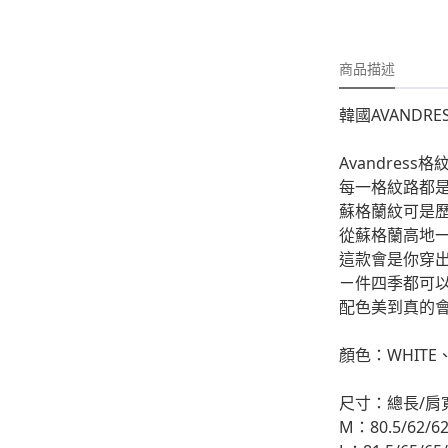
-
外套
-
大學T
商品描述
-
帽Ｔ
韓國AVANDRE
-
針織上衣
-
襯衫
Avandres
每一格紋路都
-
下身
蘇格蘭紋可是
從蘇格蘭高地
-
套裝
這款會是你穿
ㄧ件四季都可
JEMUT
配色美到真的會
-
短袖T
顏色：WHITE、
-
外套
-
大學Ｔ
尺寸：總長/肩
M：80.5/62/62
-
帽Ｔ