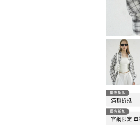
-
套裝
燈芯絨系列
-
襯衫
下身
-
帽子、圍巾
套裝
-
包包
外套
FP142
鞋子
-
短袖Ｔ
帽子、圍巾
-
外套
包包
-
帽Ｔ
優惠折扣
飾品|配件
滿額折抵
-
下身
優惠折扣
TWN
官網限定 單
-
短袖Ｔ