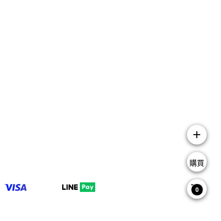
add
購買
0