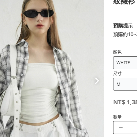
紋襯衫
預購提示
預購約10
顏色
尺寸
NT$
1,3
數量
－