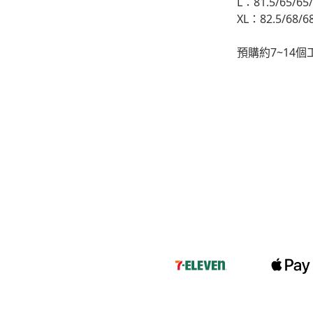
L：81.5/65/65
XL：82.5/68/6
-
下身
-
襯衫
預購約7~14
PERSTEP
-
短袖Ｔ
-
大學Ｔ
-
帽Ｔ
-
外套
-
下身
PUNCHLINE
-
短袖Ｔ
-
帽Ｔ