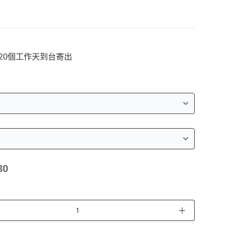
~20個工作天到台寄出
80
＋