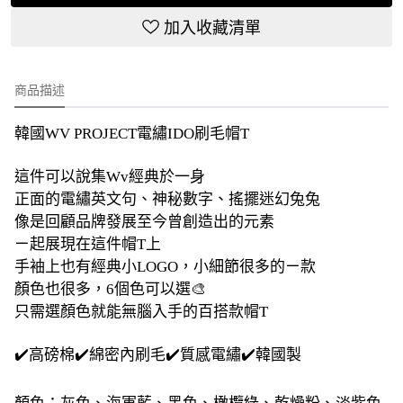
加入收藏清單
商品描述
韓國WV PROJECT電繡IDO刷毛帽T
這件可以說集Wv經典於一身
正面的電繡英文句、神秘數字、搖擺迷幻兔兔
像是回顧品牌發展至今曾創造出的元素
ㄧ起展現在這件帽T上
手袖上也有經典小LOGO，小細節很多的ㄧ款
顏色也很多，6個色可以選🎨
只需選顏色就能無腦入手的百搭款帽T
✔️高磅棉✔️綿密內刷毛✔️質感電繡✔️韓國製