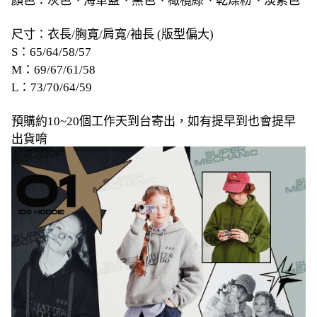
顏色：灰色、海軍藍、黑色、橄欖綠、乾燥粉、淡紫色
尺寸：衣長/胸寬/肩寬/袖長 (版型偏大)
S：65/64/58/57
M：69/67/61/58
L：73/70/64/59
預購約10~20個工作天到台寄出，如有提早到也會提早
出貨唷