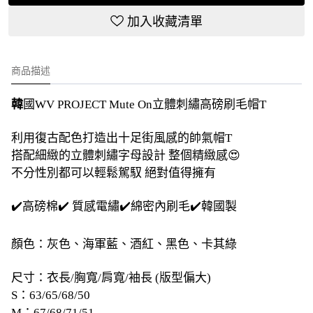
加入收藏清單
商品描述
韓
國WV PROJECT Mute On立體刺繡高磅刷毛帽T
利用復古配色打造出十足街風感的帥氣帽T
搭配細緻的立體刺繡字母設計 整個精緻感😍
不分性別都可以輕鬆駕馭 絕對值得擁有
✔️高磅棉✔️ 質感電繡✔️綿密內刷毛✔️韓國製
顏色：灰色、海軍藍、酒紅、黑色、卡其綠
尺寸：衣長/胸寬/肩寬/袖長 (版型偏大)
S：63/65/68/50
M：67/68/71/51