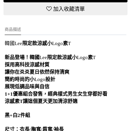
加入收藏清單
商品描述
韓國Lee
限定款涼感小
Logo
素
T
新品登場！韓國
Lee
限定款涼感小
Logo
素
T
採用高科技涼感材質
讓你在炎炎夏日依然保持清爽
簡約時尚的小
Logo
設計
展現低調品味與自信
1+1優惠組合發售，經典樣式男生女生穿都好看
涼感素T讓這個夏天更加清涼舒適
黑+白2件組
尺寸：衣長
/
胸寬
/
肩寬
/
袖長