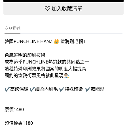
加入收藏清單
商品描述
韓國PUNCHLINE HANZ 👑 塗鴉刷毛帽T
色感鮮明的印刷技術
成為這季PUNCHLINE熱銷款的共同點之一
這種特殊印刷效果將圖案的明度大幅提高
簡約的塗鴉街頭風格就此呈現👨🏻‍🎨
✔️高磅保暖 ✔️細柔內刷毛 ✔️特殊印染 ✔️韓國製
原價1480
超值優惠1180