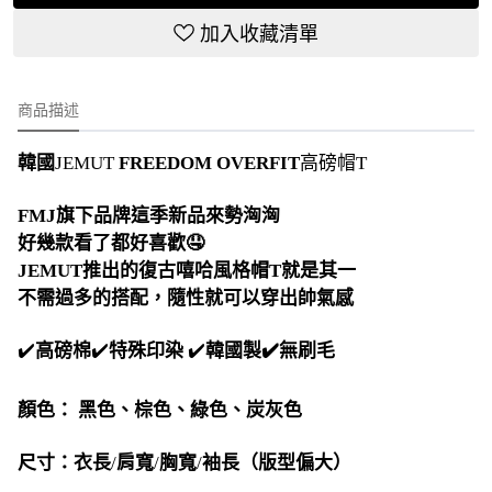
加入收藏清單
商品描述
韓國
JEMUT
FREEDOM OVERFIT
高磅帽T
FMJ旗下品牌這季新品來勢洶洶
好幾款看了都好喜歡🤤
JEMUT推出的復古嘻哈風格帽T就是其一
不需過多的搭配，隨性就可以穿出帥氣感
✔️
高磅棉
✔️
特殊印染
✔️
韓國製✔️無刷毛
顏色：
黑色、棕色、綠色、炭灰色
尺寸：衣長
/
肩寬
/
胸寬
/
袖長（版型偏大）