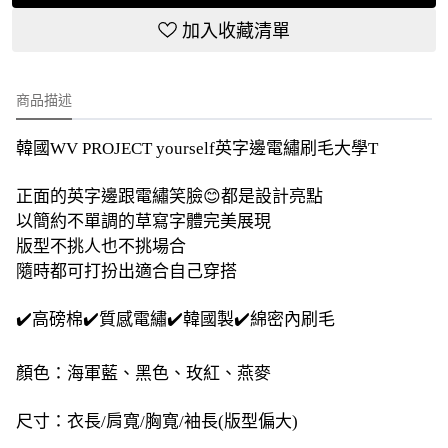
加入收藏清單
商品描述
韓國WV PROJECT yourself英字邊電繡刷毛大學T
正面的英字邊跟電繡笑臉😊都是設計亮點
以簡約不單調的草寫字體完美展現
版型不挑人也不挑場合
隨時都可打扮出適合自己穿搭
✔️高磅棉✔️質感電繡✔️韓國製✔️綿密內刷毛
顏色：海軍藍、黑色、玫紅、燕麥
尺寸：衣長/肩寬/胸寬/袖長(版型偏大)