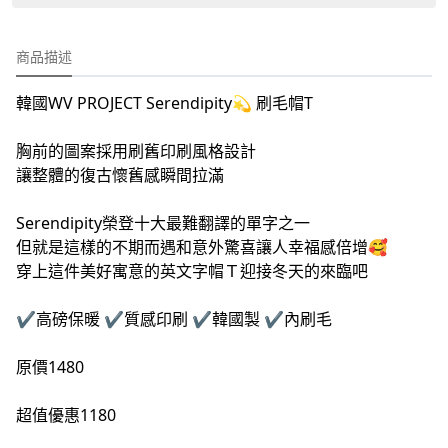
商品描述
韓國WV PROJECT Serendipity💫 刷毛帽T
胸前的圖案採用刷舊印刷風格設計
讓整體的復古懷舊感瞬間拉滿
Serendipity榮登十大最難翻譯的單字之一
但就是這樣的不期而遇和意外驚喜讓人幸福感倍增🥰
穿上這件美好寓意的英文字帽Ｔ迎接冬天的來臨吧
✔️高磅保暖 ✔️質感印刷 ✔️韓國製 ✔️內刷毛
原價1480
超值優惠1180