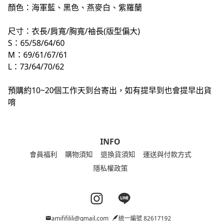
顏色：海軍藍、黑色、燕麥白、紫羅蘭
尺寸：衣長/肩寬/胸寬/袖長(版型偏大)
S：65/58/64/60
M：69/61/67/61
L：73/64/70/62
預購約10~20個工作天到台寄出，如有提早到也會提早出貨
唷
INFO
會員福利
購物須知
退換貨須知
運送與付款方式
隱私權政策
Instagram page
Line page
amififilili@gmail.com
統一編號 82617192