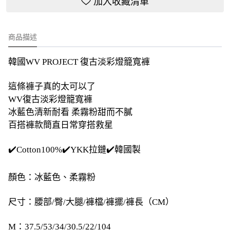
加入收藏清單
商品描述
韓國WV PROJECT 復古淡彩燈籠寬褲
這條褲子真的太可以了
WV復古淡彩燈籠寬褲
冰藍色清新耐看 柔霧粉甜而不膩
百搭褲款簡直日常穿搭救星
✔️Cotton100%✔️YKK拉鏈✔️韓國製
顏色：冰藍色、柔霧粉
尺寸：腰部/臀/大腿/褲檔/褲擺/褲長（CM）
M：37.5/53/34/30.5/22/104