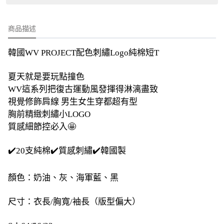
商品描述
韓國WV PROJECT配色刺繡Logo純棉短T
夏天就是要玩點撞色
WV這系列把復古運動風發揮得淋漓盡致
視覺修飾肩線 男生女生穿都超有型
胸前精緻刺繡小LOGO
質感細節控必入🤩
✔️20支純棉✔️質感刺繡✔️韓國製
顏色：奶油、灰、海軍藍、黑
尺寸：衣長/胸寬/袖長（版型偏大）