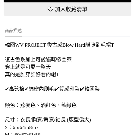
加入收藏清單
商品描述
韓國WV PROJECT 復古感Blow Hard貓咪刷毛帽T
復古色系加上可愛貓咪🐱圖案
穿上就是可愛一整天
真的是誰穿誰好看的帽T
✔高磅棉✔綿密內刷毛✔️質感印製✔️韓國製
顏色：燕麥色、酒紅色、藍綠色
尺寸：衣長/胸寬/肩寬/袖長 (版型偏大)
S：65/64/58/57
M：69/67/61/58