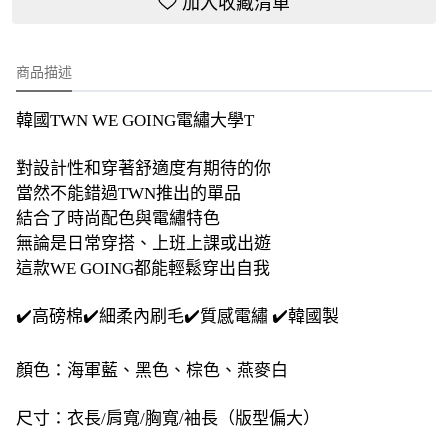
加入收藏清單
商品描述
韓國TWN WE GOING電繡大學T
對設計性和穿著舒適度有期待的你
當然不能錯過TWN推出的單品
結合了時尚配色與電繡特色
無論是日常穿搭、上班上課或出遊
這款WE GOING都能輕鬆穿出自我
✔️高磅棉✔️細柔內刷毛✔️質感電繡 ✔️韓國製
顏色：海軍藍、黑色、棕色、燕麥白
尺寸：衣長/肩寬/胸寬/袖長（版型偏大）