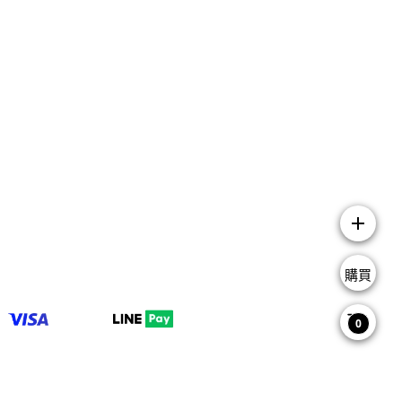
add
購買
0