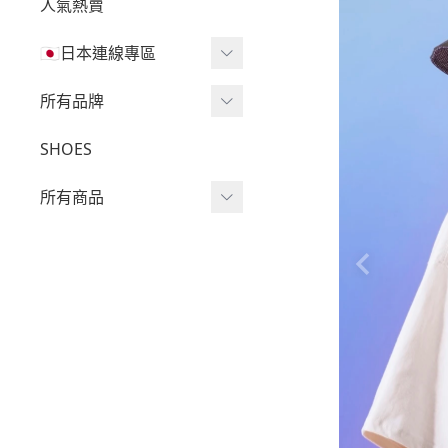
人氣熱賣
🇯🇵日本連線專區
三麗鷗現貨區任兩件免運
所有品牌
🔥
Wv Project
SHOES
三麗鷗
-
短袖Ｔ
所有商品
吉伊卡哇
-
外套
迪士尼
短袖T
-
大學Ｔ
魔法莓莓
針織單品
-
帽Ｔ
角落生物
帽T
-
針織上衣
monchhichi 蒙奇奇
大學T
-
燈芯絨系列
拉拉熊
長袖T
-
下身
其它
襯衫