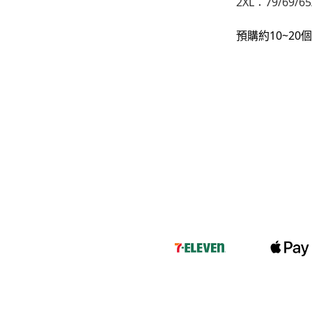
2XL：79/69/65
-
下身
預購約10~2
-
襯衫
PERSTEP
-
短袖Ｔ
-
大學Ｔ
-
帽Ｔ
-
外套
-
下身
PUNCHLINE
-
短袖Ｔ
-
帽Ｔ