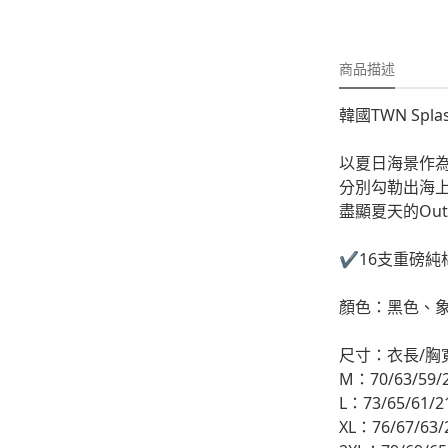
-
外套
-
大學T
商品描述
-
帽Ｔ
韓國TWN Spla
-
針織上衣
-
襯衫
以夏日海景作
分別勾勒出海
-
下身
盡顯夏天的Outdo
-
套裝
✔️16支重磅純
JEMUT
顏色：黑色、
-
短袖T
尺寸：衣長/胸
-
外套
M：70/63/59/
-
大學Ｔ
L：73/65/61/2
XL：76/67/63/
-
帽Ｔ