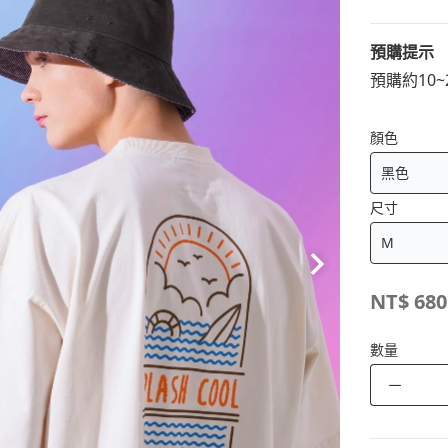
預購提示
預購約10
顏色
尺寸
NT$
680
數量
－