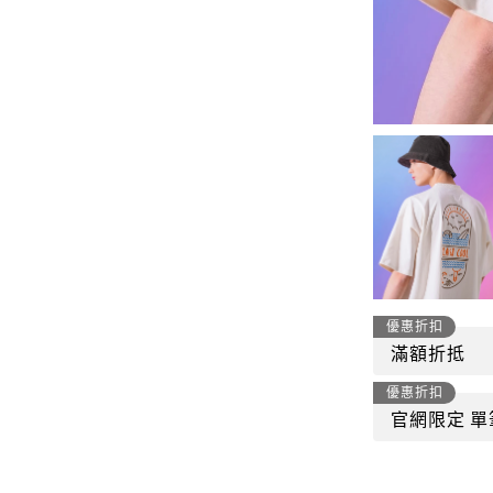
-
套裝
燈芯絨系列
-
襯衫
下身
-
帽子、圍巾
套裝
-
包包
外套
FP142
鞋子
-
短袖Ｔ
帽子、圍巾
-
外套
包包
-
帽Ｔ
優惠折扣
飾品|配件
滿額折抵
-
下身
優惠折扣
TWN
官網限定 單
-
短袖Ｔ