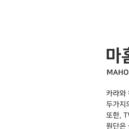
YESEYESEE
SPAO
NONENON
Mardi Mercredi
Lee
TOFFEE
TAW & TOE
TRAVEL
KIRSH
Code:graphy
LUVISTRUE
-
飾品