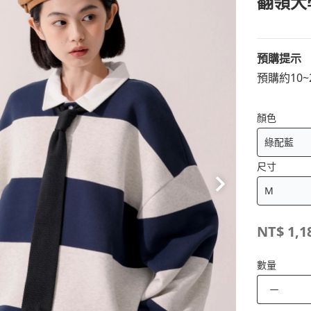
翻領大
預購提示
預購約10
顏色
尺寸
NT$
1,1
數量
－