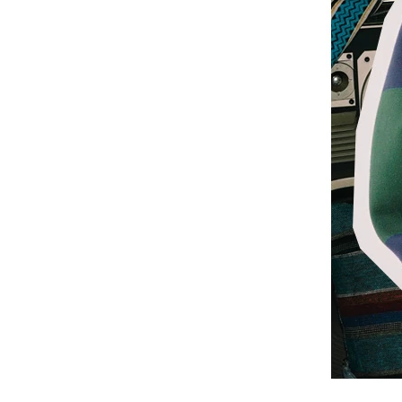
-
V2
-
其他
Wacky Willy (What it isn
t)
EZKATON
-
帽Ｔ
-
短袖T
-
外套
Ebbets Field(EBFD)
Fallett
VARZAR