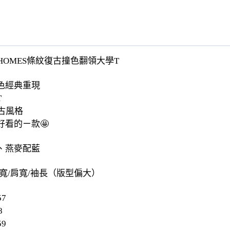
AHOMES條紋復古撞色翻領大學T
色經典重現
T
古風格
好看的ㄧ款🤩
、燕麥配藍
寬/肩寬/袖長（版型偏大）
57
8
59