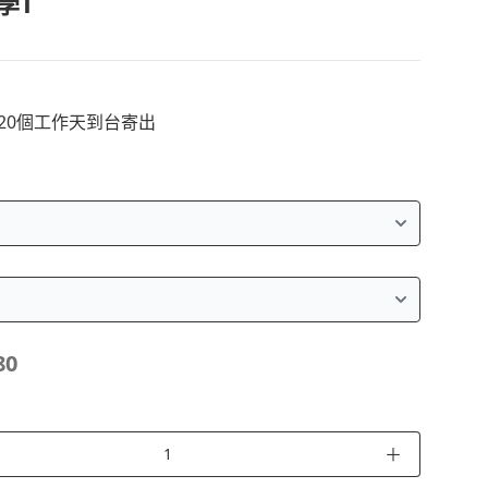
學T
~20個工作天到台寄出
80
＋