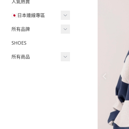
人氣熱賣
🇯🇵日本連線專區
三麗鷗現貨區任兩件免運
所有品牌
🔥
Wv Project
SHOES
三麗鷗
-
短袖Ｔ
所有商品
吉伊卡哇
-
外套
迪士尼
短袖T
-
大學Ｔ
魔法莓莓
針織單品
-
帽Ｔ
角落生物
帽T
-
針織上衣
monchhichi 蒙奇奇
大學T
-
燈芯絨系列
拉拉熊
長袖T
-
下身
其它
襯衫