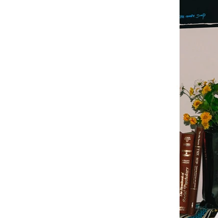
-
大學Ｔ
-
襯衫
-
外套
Avandress
-
上衣
-
下身
-
外套
-
襯衫
23.65
-
短袖Ｔ
-
MOZZI