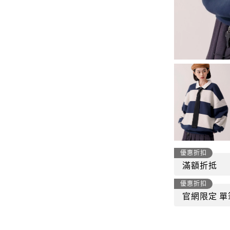
-
套裝
燈芯絨系列
-
襯衫
下身
-
帽子、圍巾
套裝
-
包包
外套
FP142
鞋子
-
短袖Ｔ
帽子、圍巾
-
外套
包包
-
帽Ｔ
優惠折扣
飾品|配件
滿額折抵
-
下身
優惠折扣
TWN
官網限定 單
-
短袖Ｔ