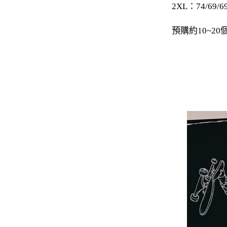
2XL：74/69/69
-
下身
預購約10~
-
襯衫
PERSTEP
-
短袖Ｔ
-
大學Ｔ
-
帽Ｔ
-
外套
-
下身
PUNCHLINE
-
短袖Ｔ
-
帽Ｔ