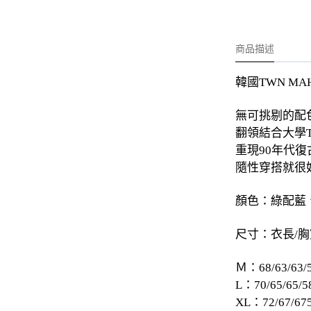
-
外套
-
大學T
商品描述
-
帽Ｔ
韓國TWN M
-
針織上衣
-
襯衫
無可挑剔的配
翻領結合大學
-
下身
重現90年代復
-
套裝
隨性穿搭就很
JEMUT
顏色：綠配藍
-
短袖T
尺寸：衣長/胸
-
外套
Ｍ：68/63/63/
-
大學Ｔ
L：70/65/65/5
XL：72/67/67
-
帽Ｔ