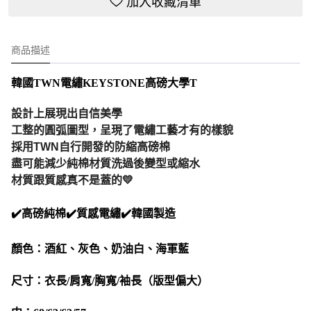
加入收藏清單
商品描述
韓國TWN電繡KEYSTONE高磅大學T
設計上展現出自信美學
工整的圓弧圖型，呈現了電繡工藝才有的樣貌
採用TWN自行開發的防縮高磅棉
盡可能減少純棉材質洗過後變型或縮水
材質跟質感真不是蓋的💛
✔️高磅純棉✔️質感電繡✔️韓國製造
顏色：酒紅、灰色、奶油白、海軍藍
尺寸：衣長/肩寬/胸寬/袖長（版型偏大）