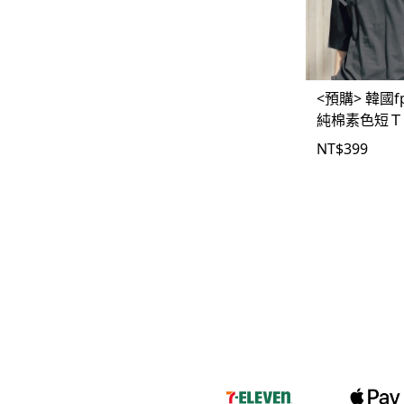
-
下身
-
襯衫
<預購> 韓國f
PERSTEP
純棉素色短Ｔ
-
短袖Ｔ
NT$
399
-
大學Ｔ
-
帽Ｔ
-
外套
-
下身
PUNCHLINE
-
短袖Ｔ
-
帽Ｔ