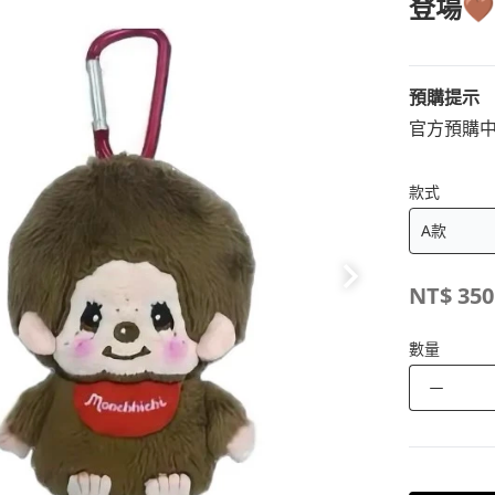
登場🤎
預購提示
官方預購中
款式
NT$
350
數量
－