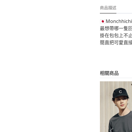
-
外套
商品描述
-
大學T
🇯🇵Monch
-
帽Ｔ
最想帶哪一隻回
掛在包包上不
-
針織上衣
簡直把可愛直接
-
襯衫
-
下身
-
套裝
相關商品
JEMUT
-
短袖T
-
外套
-
大學Ｔ
-
帽Ｔ