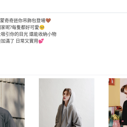
hichi蒙奇奇迷你吊飾包登場🤎
家呢?每隻都好可愛🥺
止吸引你的目光 還能收納小物
加滿了 日常又實用💕