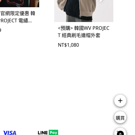
 官網限定優惠 韓
PROJECT 電繡遊
解構短T
<預購> 韓國WV PROJEC
9
T 經典刷毛連帽外套
NT$
1,080
add
購買
0