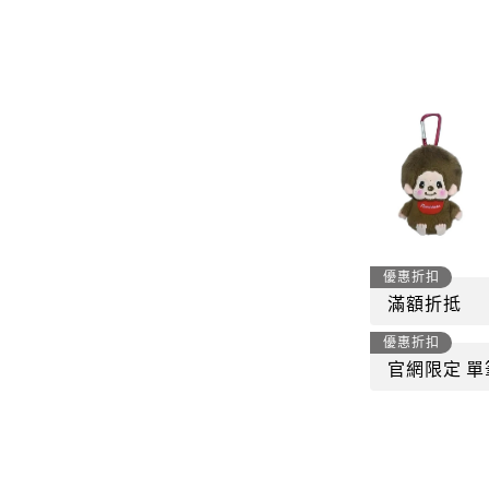
-
套裝
燈芯絨系列
-
襯衫
下身
-
帽子、圍巾
套裝
-
包包
外套
FP142
鞋子
-
短袖Ｔ
帽子、圍巾
-
外套
優惠折扣
包包
滿額折抵
-
帽Ｔ
優惠折扣
飾品|配件
-
下身
官網限定 單
TWN
-
短袖Ｔ