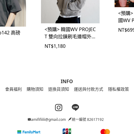
<預購>
國WV 
戲手把
<預購> 韓國WV PROJEC
NT$
69
p142 高磅
T 雙向拉鍊刷毛連帽外
套
NT$
1,180
INFO
會員福利
購物須知
退換貨須知
運送與付款方式
隱私權政策
Instagram page
Line page
amififilili@gmail.com
統一編號 82617192