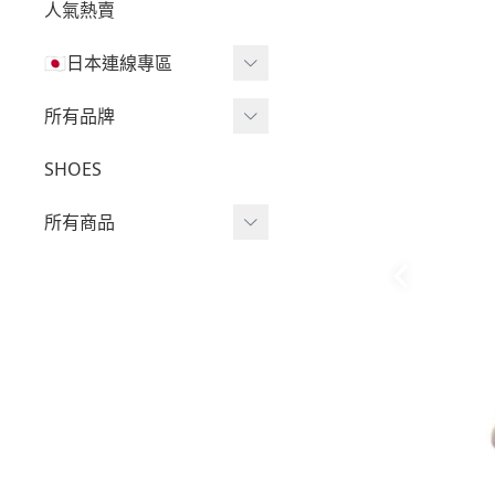
人氣熱賣
🇯🇵日本連線專區
三麗鷗現貨區任兩件免運
所有品牌
🔥
Wv Project
SHOES
三麗鷗
-
短袖Ｔ
所有商品
吉伊卡哇
-
外套
迪士尼
短袖T
-
大學Ｔ
魔法莓莓
針織單品
-
帽Ｔ
角落生物
帽T
-
針織上衣
monchhichi 蒙奇奇
大學T
-
燈芯絨系列
拉拉熊
長袖T
-
下身
其它
襯衫