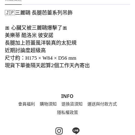
🇯🇵三麗鷗 長腿芭蕾系列吊飾
🎀 心臟又被三麗鷗爆擊了🎀
美樂蒂 酷洛米 彼安諾
長腿加上芭蕾風洋裝真的太犯規
近期討論度超級高
尺寸約：H175 × W84 × D56 mm
現貨下單後隔天起算2個工作天內寄出
INFO
會員福利
購物須知
退換貨須知
運送與付款方式
隱私權政策
Instagram page
Line page