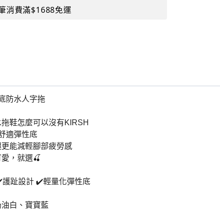
筆消費滿$1688免運
扣厚底防水人字拖
拖鞋怎麼可以沒有KIRSH
舒適彈性底
腿更能減輕腳部疲勞感
愛，就選🍒
✔️護趾設計 ✔️輕量化彈性底
奶油白、寶寶藍