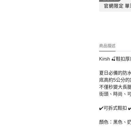
-
外套
官網限定 單
-
大學T
-
帽Ｔ
-
針織上衣
商品描述
-
襯衫
-
下身
Kirsh 🍒鞋
-
套裝
夏日必備的防水
底高約5公分的
JEMUT
不僅秒變大長
-
短袖T
街頭、時尚、可
-
外套
✔️可拆式鞋扣 
-
大學Ｔ
顏色：黑色、
-
帽Ｔ