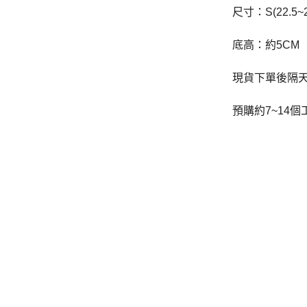
尺寸：S(22.5~23
-
下身
底高：約5CM
-
襯衫
現貨下單後隔
PERSTEP
-
短袖Ｔ
預購約7~14
-
大學Ｔ
-
帽Ｔ
-
外套
-
下身
PUNCHLINE
-
短袖Ｔ
-
帽Ｔ