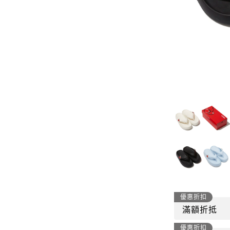
-
套裝
燈芯絨系列
-
襯衫
下身
-
帽子、圍巾
套裝
-
包包
外套
FP142
鞋子
-
短袖Ｔ
帽子、圍巾
-
外套
包包
-
帽Ｔ
飾品|配件
-
下身
TWN
優惠折扣
滿額折抵
-
短袖Ｔ
優惠折扣