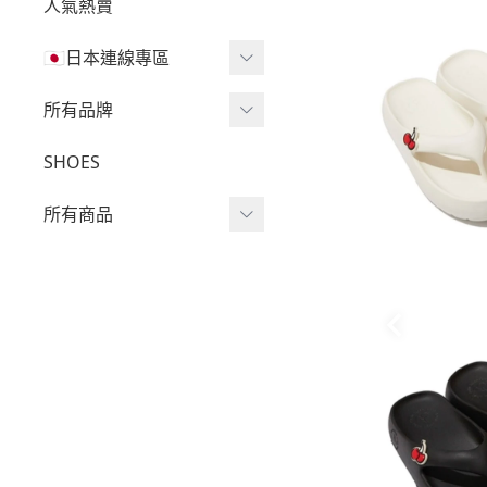
人氣熱賣
🇯🇵日本連線專區
三麗鷗現貨區任兩件免運
所有品牌
🔥
Wv Project
SHOES
三麗鷗
-
短袖Ｔ
所有商品
吉伊卡哇
-
外套
迪士尼
短袖T
-
大學Ｔ
魔法莓莓
針織單品
-
帽Ｔ
角落生物
帽T
-
針織上衣
monchhichi 蒙奇奇
大學T
-
燈芯絨系列
拉拉熊
長袖T
-
下身
其它
襯衫