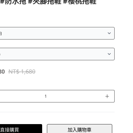
 #防水拖 #夾腳拖鞋 #櫻桃拖鞋
80
NT$ 1,680
＋
直接購買
加入購物車