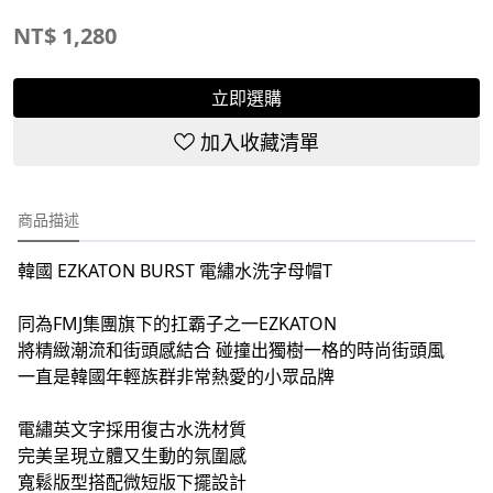
NT$
1,280
立即選購
加入收藏清單
商品描述
韓國 EZKATON BURST 電繡水洗字母帽T
同為FMJ集團旗下的扛霸子之一EZKATON
將精緻潮流和街頭感結合 碰撞出獨樹一格的時尚街頭風
一直是韓國年輕族群非常熱愛的小眾品牌
電繡英文字採用復古水洗材質
完美呈現立體又生動的氛圍感
寬鬆版型搭配微短版下擺設計