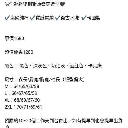
讓你輕鬆復刻街頭疊穿造型🖤
✔️高磅純棉 ✔️質感電繡 ✔️復古水洗 ✔️韓國製
原價1680
超值優惠1280
顏色： 黑色、深灰色、奶油灰、酒紅色、卡其綠
尺寸：衣長/肩寬/胸寬/袖長（版型偏大）
M：64/65/63/58
L：66/67/65/59
XL：68/69/67/60
2XL：70/71/69/61
預購約10~20個工作天到台寄出，如有提早到也會提早出貨
唷