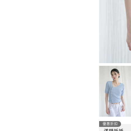
-
套裝
燈芯絨系列
-
襯衫
下身
-
帽子、圍巾
套裝
-
包包
外套
FP142
鞋子
-
短袖Ｔ
帽子、圍巾
-
外套
包包
-
帽Ｔ
飾品|配件
-
下身
TWN
-
短袖Ｔ
優惠折扣
滿額折抵