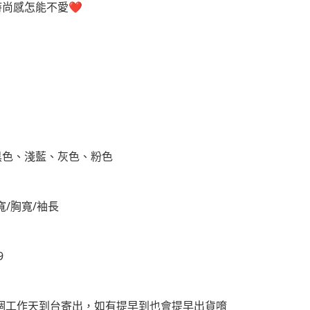
尚感怎能不愛❤️
黑色、淺藍、灰色、粉色
寬/胸寬/袖長
9
4個工作天到台寄出，如有提早到也會提早出貨唷