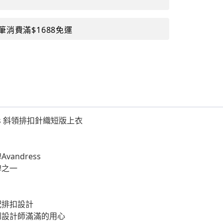
筆消費滿$1688免運
ess 斜領排扣針織短版上衣
andress
牌之一
配排扣設計
到設計師滿滿的用心