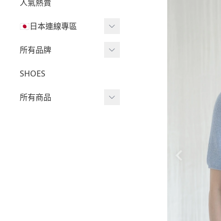
人氣熱賣
🇯🇵日本連線專區
三麗鷗現貨區任兩件免運
所有品牌
🔥
Wv Project
SHOES
三麗鷗
-
短袖Ｔ
所有商品
吉伊卡哇
-
外套
迪士尼
短袖T
-
大學Ｔ
魔法莓莓
針織單品
-
帽Ｔ
角落生物
帽T
-
針織上衣
monchhichi 蒙奇奇
大學T
-
燈芯絨系列
拉拉熊
長袖T
-
下身
其它
襯衫