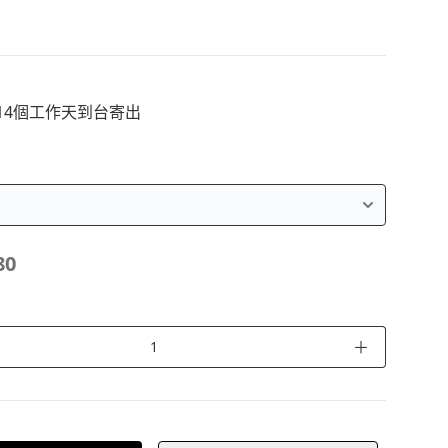
14個工作天到台寄出
80
＋