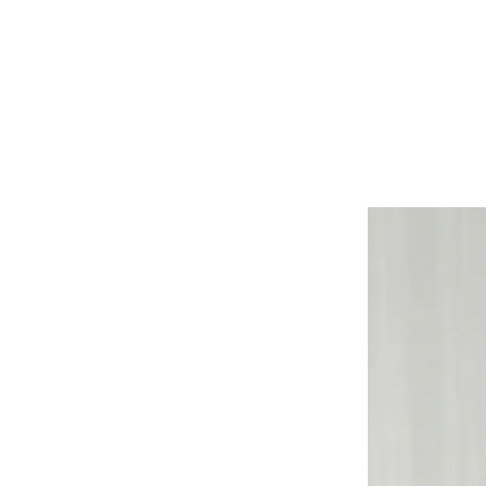
YESEYESEE
SPAO
NONENON
Mardi Mercredi
Lee
TOFFEE
TAW & TOE
TRAVEL
KIRSH
Code:graphy
LUVISTRUE
-
飾品