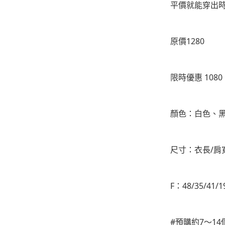
平價就能穿出時
-
下身
-
襯衫
原價1280
PERSTEP
-
短袖Ｔ
限時優惠 1080
-
大學Ｔ
顏色：白色、
-
帽Ｔ
-
外套
尺寸：衣長/肩
-
下身
PUNCHLINE
F：48/35/41/1
-
短袖Ｔ
-
帽Ｔ
#預購約7～1