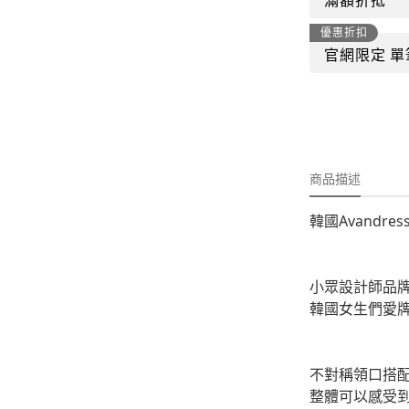
-
外套
優惠折扣
-
大學T
官網限定 單
-
帽Ｔ
-
針織上衣
-
襯衫
商品描述
-
下身
-
套裝
韓國Avandr
JEMUT
小眾設計師品牌Av
-
短袖T
韓國女生們愛
-
外套
-
大學Ｔ
不對稱領口搭
整體可以感受
-
帽Ｔ