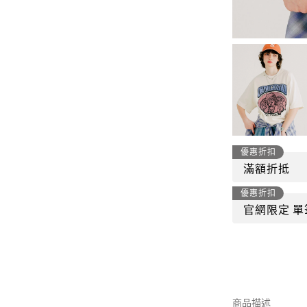
-
套裝
燈芯絨系列
-
襯衫
下身
-
帽子、圍巾
套裝
-
包包
外套
FP142
鞋子
-
短袖Ｔ
優惠折扣
帽子、圍巾
滿額折抵
-
外套
包包
優惠折扣
-
帽Ｔ
官網限定 單
飾品|配件
-
下身
TWN
-
短袖Ｔ
商品描述