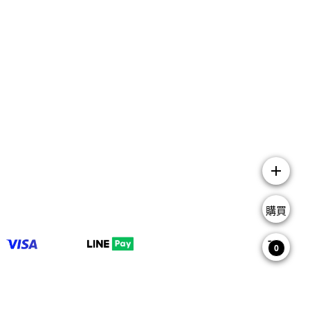
add
購買
0