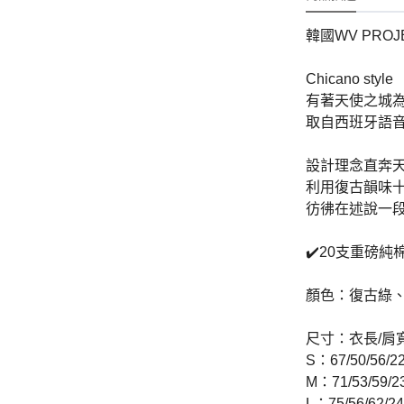
-
外套
-
大學T
韓國WV PROJ
-
帽Ｔ
Chicano style
有著天使之城
-
針織上衣
取自西班牙語音
-
襯衫
設計理念直奔
-
下身
利用復古韻味
彷彿在述說一段
-
套裝
✔️20支重磅純棉
JEMUT
-
短袖T
顏色：復古綠
-
外套
尺寸：衣長/肩
-
大學Ｔ
S：67/50/56/2
M：71/53/59/2
-
帽Ｔ
L：75/56/62/2