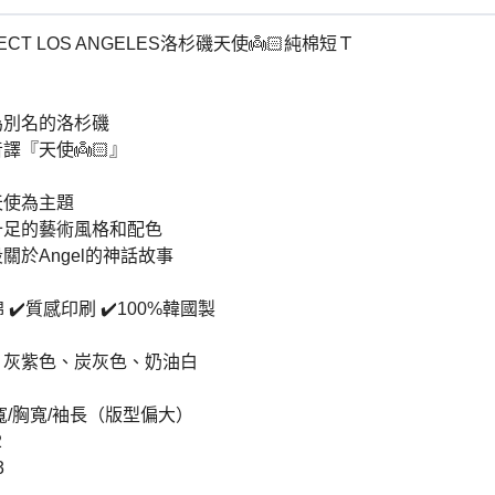
ECT LOS ANGELES洛杉磯天使👼🏻純棉短Ｔ
為別名的洛杉磯
譯『天使👼🏻』
天使為主題
十足的藝術風格和配色
關於Angel的神話故事
 ✔️質感印刷 ✔️100%韓國製
、灰紫色、炭灰色、奶油白
寬/胸寬/袖長（版型偏大）
2
3
4