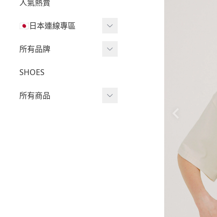
人氣熱賣
🇯🇵日本連線專區
三麗鷗現貨區任兩件免運
所有品牌
🔥
Wv Project
SHOES
三麗鷗
-
短袖Ｔ
所有商品
吉伊卡哇
-
外套
迪士尼
短袖T
-
大學Ｔ
魔法莓莓
針織單品
-
帽Ｔ
角落生物
帽T
-
針織上衣
monchhichi 蒙奇奇
大學T
-
燈芯絨系列
拉拉熊
長袖T
-
下身
其它
襯衫