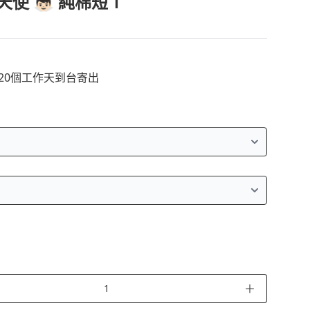
使 👼🏻 純棉短Ｔ
~20個工作天到台寄出
＋