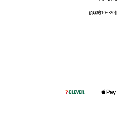
-
下身
預購約10～2
-
襯衫
PERSTEP
-
短袖Ｔ
-
大學Ｔ
-
帽Ｔ
-
外套
-
下身
PUNCHLINE
-
短袖Ｔ
-
帽Ｔ