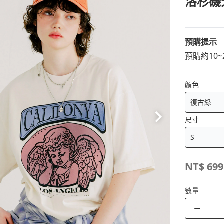
洛杉磯天
預購提示
預購約10
顏色
尺寸
NT$
699
數量
－