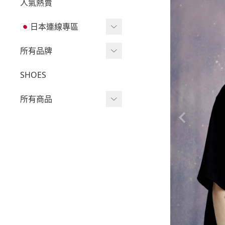
人氣熱賣
🇯🇵日本連線專區
三麗鷗現貨區任兩件免運
所有品牌
🔥
Wv Project
SHOES
三麗鷗
-
短袖Ｔ
所有商品
吉伊卡哇
-
外套
迪士尼
短袖T
-
大學Ｔ
魔法莓莓
針織單品
-
帽Ｔ
角落生物
帽T
-
針織上衣
monchhichi 蒙奇奇
大學T
-
燈芯絨系列
拉拉熊
長袖T
-
下身
其它
襯衫