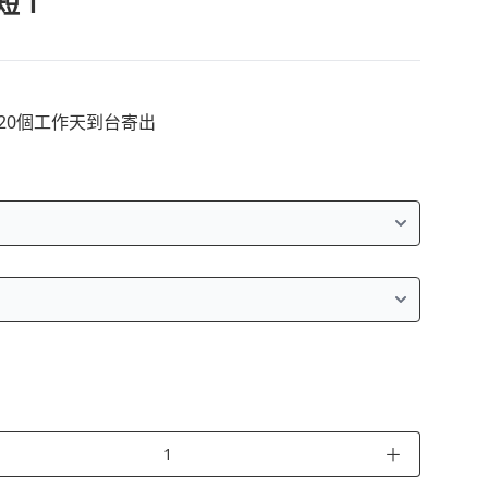
短Ｔ
~20個工作天到台寄出
＋