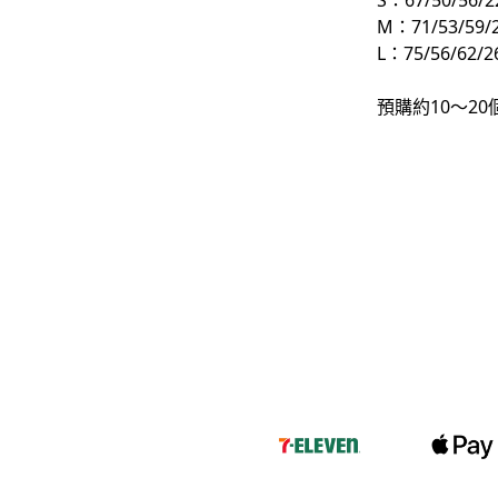
S：67/50/56/2
M：71/53/59/
-
下身
L：75/56/62/2
-
襯衫
預購約10～2
PERSTEP
-
短袖Ｔ
-
大學Ｔ
-
帽Ｔ
-
外套
-
下身
PUNCHLINE
-
短袖Ｔ
-
帽Ｔ