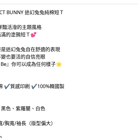
ECT BUNNY 迷幻兔兔純棉短Ｔ
打鮮豔活潑的主題風格
滿的塗鴉短Ｔ💕
姿是迷幻兔兔自在舒適的表現
不變也要活的自信亮眼
l Be』你可以成為任何樣子🌟
棉 ✔️質感印刷 ✔️100%韓國製
、黑色、紫羅蘭、白色
寬/胸寬/袖長（版型偏大）