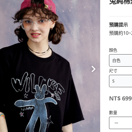
兔純棉
預購提示
預購約10
顏色
尺寸
NT$
699
數量
－