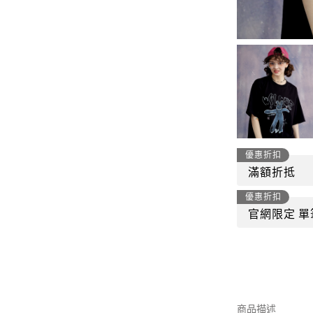
-
套裝
燈芯絨系列
-
襯衫
下身
-
帽子、圍巾
套裝
-
包包
外套
FP142
鞋子
-
短袖Ｔ
優惠折扣
帽子、圍巾
滿額折抵
-
外套
包包
優惠折扣
-
帽Ｔ
官網限定 單
飾品|配件
-
下身
TWN
-
短袖Ｔ
商品描述