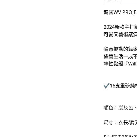
-
外套
韓國WV PROJ
-
大學T
-
帽Ｔ
2024新款主
可愛又藝術感滿
-
針織上衣
隨意擺動的舞
-
襯衫
儘管生活一成
-
下身
率性點題『Wil
-
套裝
✔️16支重磅純
JEMUT
-
短袖T
顏色：炭灰色
-
外套
尺寸：衣長/肩
-
大學Ｔ
-
帽Ｔ