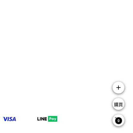
add
購買
0