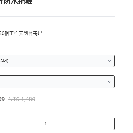
IY防水拖鞋
~20個工作天到台寄出
99
NT$ 1,480
＋