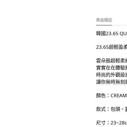
-
外套
-
大學T
商品描述
-
帽Ｔ
韓國23.65 Q
-
針織上衣
-
襯衫
23.65超輕
-
下身
雲朵般超輕柔
實實在在體驗
-
套裝
時尚的外觀設
讓你無時無刻展
JEMUT
-
短袖T
顏色：CREAM
-
外套
款式：包頭、
-
大學Ｔ
尺寸：23~2
-
帽Ｔ