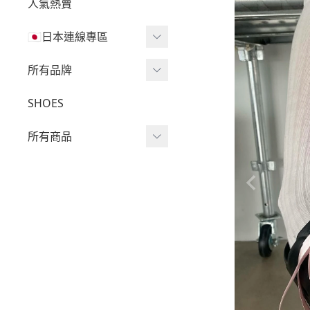
人氣熱賣
🇯🇵日本連線專區
三麗鷗現貨區任兩件免運
所有品牌
🔥
Wv Project
SHOES
三麗鷗
-
短袖Ｔ
所有商品
吉伊卡哇
-
外套
迪士尼
短袖T
-
大學Ｔ
魔法莓莓
針織單品
-
帽Ｔ
角落生物
帽T
-
針織上衣
monchhichi 蒙奇奇
大學T
-
燈芯絨系列
拉拉熊
長袖T
-
下身
其它
襯衫