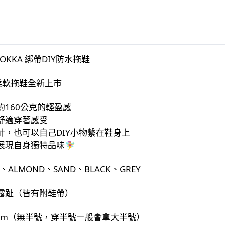
UOKKA 綁帶DIY防水拖鞋
盈柔軟拖鞋全新上市
約160公克的輕盈感
舒適穿著感受
計，也可以自己DIY小物繫在鞋身上
現自身獨特品味🧚‍♀️
、ALMOND、SAND、BLACK、GREY
露趾（皆有附鞋帶）
8cm（無半號，穿半號ㄧ般會拿大半號）