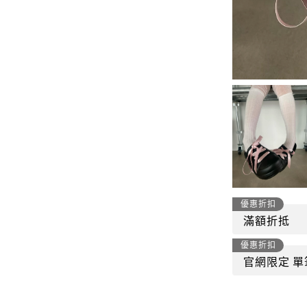
-
套裝
燈芯絨系列
-
襯衫
下身
-
帽子、圍巾
套裝
-
包包
外套
FP142
鞋子
-
短袖Ｔ
帽子、圍巾
-
外套
包包
-
帽Ｔ
優惠折扣
飾品|配件
滿額折抵
-
下身
優惠折扣
TWN
官網限定 單
-
短袖Ｔ