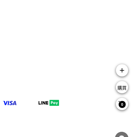
add
購買
0