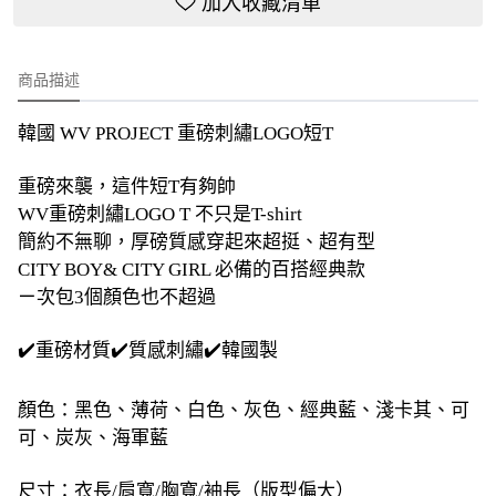
加入收藏清單
商品描述
韓國 WV PROJECT 重磅刺繡LOGO短T
重磅來襲，這件短T有夠帥
WV重磅刺繡LOGO T 不只是T-shirt
簡約不無聊，厚磅質感穿起來超挺、超有型
CITY BOY& CITY GIRL 必備的百搭經典款
ㄧ次包3個顏色也不超過
✔️重磅材質✔️質感刺繡✔️韓國製
顏色：黑色、薄荷、白色、灰色、經典藍、淺卡其、可
可、炭灰、海軍藍
尺寸：衣長/肩寬/胸寬/袖長（版型偏大）