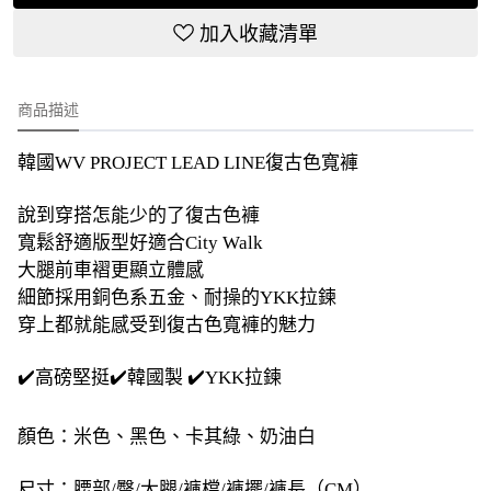
加入收藏清單
商品描述
韓國WV PROJECT LEAD LINE復古色寬褲
說到穿搭怎能少的了復古色褲
寬鬆舒適版型好適合City Walk
大腿前車褶更顯立體感
細節採用銅色系五金、耐操的YKK拉鍊
穿上都就能感受到復古色寬褲的魅力
✔️高磅堅挺✔️韓國製 ✔️YKK拉鍊
顏色：米色、黑色、卡其綠、奶油白
尺寸：腰部/臀/大腿/褲檔/褲擺/褲長（CM）