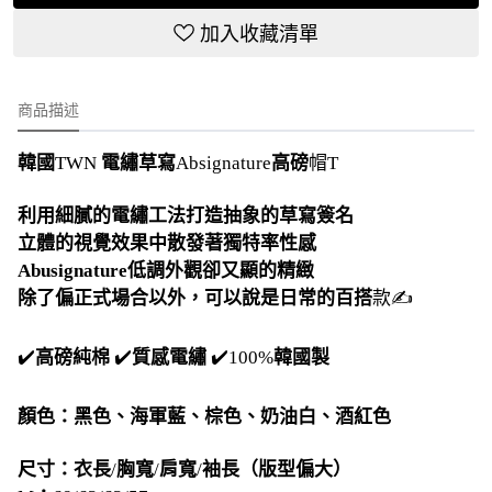
加入收藏清單
商品描述
韓國
TWN
電繡草寫
Absignature
高磅
帽T
利用細膩的電繡工法打造抽象的草寫簽名
立體的視覺效果中散發著獨特率性感
Abusignature低調外觀卻又顯的精緻
除了偏正式場合以外，可以說是日常的百搭
款✍️
✔️
高磅純棉
✔️
質感電繡
✔️100%
韓國製
顏色：黑色、海軍藍、棕色、奶油白、酒紅色
尺寸：衣長
/
胸寬
/
肩寬
/
袖長（版型偏大）