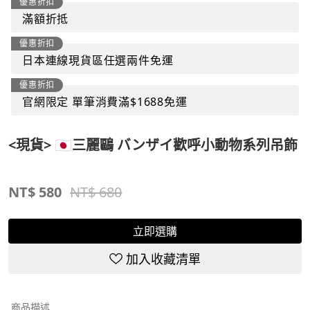
優惠折扣
滿額折抵
優惠折扣
日本連線現貨區任選兩件免運
優惠折扣
官網限定 單筆消費滿$1688免運
<現貨> 🇯🇵三麗鷗 バンザイ歡呼小動物系列吊飾
NT$
580
NT$ 680
立即選購
加入收藏清單
商品描述