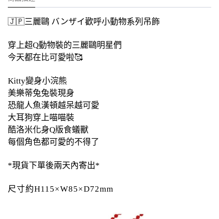
🇯🇵三麗鷗 バンザイ歡呼小動物系列吊飾
穿上超Q動物裝的三麗鷗明星們
今天都在比可愛啦🥰
Kitty變身小浣熊
美樂蒂兔兔裝現身
恐龍人魚漢頓越呆越可愛
大耳狗穿上喵喵裝
酷洛米化身Q版食蟻獸
每個角色都可愛的不得了
*現貨下單後兩天內寄出*
尺寸約H115
×W85×D72mm