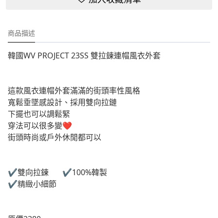
商品描述
韓國WV PROJECT 23SS 雙拉鍊連帽風衣外套
這款風衣連帽外套滿滿的街頭率性風格
寬鬆垂墜感設計、採用雙向拉鏈
下擺也可以調鬆緊
穿法可以很多變❤️
街頭時尚或戶外休閒都可以
✔️雙向拉鍊 ✔️100%韓製
✔️精緻小細節