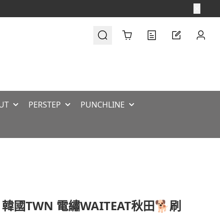
Cart
UT
PERSTEP
PUNCHLINE
 韓國TWN 電繡WAITEAT秋田🐕刷