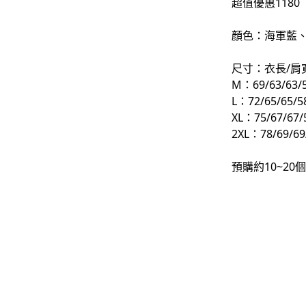
超值優惠1180
-
下身
顏色：海軍藍
-
襯衫
尺寸：衣長/肩
PERSTEP
M：69/63/63/
L：72/65/65/5
-
短袖Ｔ
XL：75/67/67/
-
大學Ｔ
2XL：78/69/69
-
帽Ｔ
預購約10~2
-
外套
-
下身
PUNCHLINE
-
短袖Ｔ
-
帽Ｔ