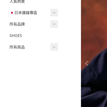
人氣熱賣
🇯🇵日本連線專區
三麗鷗現貨區任兩件免運
所有品牌
🔥
Wv Project
SHOES
三麗鷗
-
短袖Ｔ
所有商品
吉伊卡哇
-
外套
迪士尼
短袖T
-
大學Ｔ
魔法莓莓
針織單品
-
帽Ｔ
角落生物
帽T
-
針織上衣
monchhichi 蒙奇奇
大學T
-
燈芯絨系列
拉拉熊
長袖T
-
下身
其它
襯衫