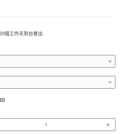
~20個工作天到台寄出
80
＋