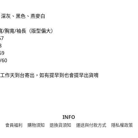
、深灰、黑色、燕麥白
寬/胸寬/袖長（版型偏大）
57
8
59
/60
0個工作天到台寄出，如有提早到也會提早出貨唷
INFO
會員福利
購物須知
退換貨須知
運送與付款方式
隱私權政策