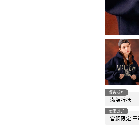
-
套裝
燈芯絨系列
-
襯衫
下身
-
帽子、圍巾
套裝
-
包包
外套
FP142
鞋子
-
短袖Ｔ
帽子、圍巾
-
外套
包包
-
帽Ｔ
優惠折扣
飾品|配件
滿額折抵
-
下身
優惠折扣
TWN
官網限定 單
-
短袖Ｔ