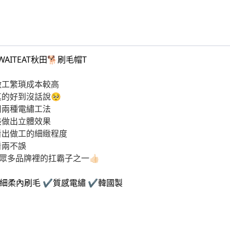
AITEAT秋田🐕刷毛帽T
做工繁瑣成本較高
的好到沒話說🥺
用兩種電繡工法
美做出立體效果
看出做工的細緻程度
看兩不誤
J眾多品牌裡的扛霸子之一👍🏻
️細柔內刷毛 ✔️質感電繡 ✔️韓國製