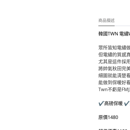
-
外套
-
大學T
商品描述
-
帽Ｔ
韓國TWN 電繡W
-
針織上衣
-
襯衫
眾所皆知電繡
但電繡的質感真
-
下身
尤其是這件採
將帥氣秋田完
-
套裝
細圖就能清楚
能做到保暖好
JEMUT
Twn不虧是FM
-
短袖T
✔️高磅保暖 ✔
-
外套
-
大學Ｔ
原價1480
-
帽Ｔ