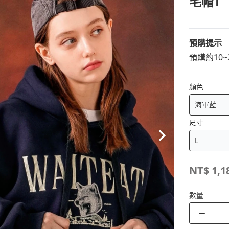
毛帽T
預購提示
預購約10
顏色
尺寸
NT$
1,1
數量
－