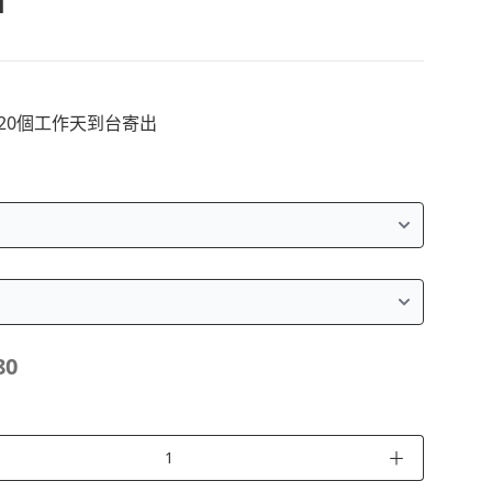
T
~20個工作天到台寄出
80
＋