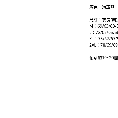
顏色：海軍藍
-
下身
-
襯衫
尺寸：衣長/肩
M：69/63/63/
PERSTEP
L：72/65/65/5
XL：75/67/67/
-
短袖Ｔ
2XL：78/69/69
-
大學Ｔ
預購約10~2
-
帽Ｔ
-
外套
-
下身
PUNCHLINE
-
短袖Ｔ
-
帽Ｔ