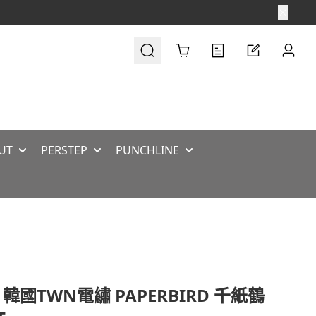
Cart
UT
PERSTEP
PUNCHLINE
 韓國TWN電繡 PAPERBIRD 千紙鶴