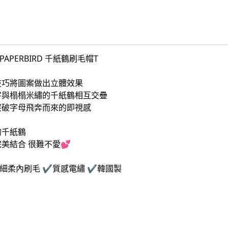
PAPERBIRD 千紙鶴刷毛帽T
技巧將圖案做出立體效果
字與榻榻米繡的千紙鶴相互交疊
突破字母飛奔而來的即視感
的千紙鶴
美結合 很難不愛💕
️細柔內刷毛 ✔️質感電繡 ✔️韓國製