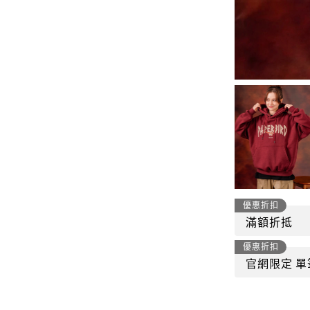
-
套裝
燈芯絨系列
-
襯衫
下身
-
帽子、圍巾
套裝
-
包包
外套
FP142
鞋子
-
短袖Ｔ
帽子、圍巾
-
外套
包包
-
帽Ｔ
優惠折扣
飾品|配件
滿額折抵
-
下身
優惠折扣
TWN
官網限定 單
-
短袖Ｔ