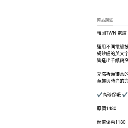
-
外套
-
大學T
商品描述
-
帽Ｔ
韓國TWN 電繡 
-
針織上衣
-
襯衫
運用不同電繡
網紗繡的英文
-
下身
營造出千紙鶴
-
套裝
充滿祈願御意
童趣與時尚的完
JEMUT
-
短袖T
✔️高磅保暖 ✔
-
外套
原價1480
-
大學Ｔ
超值優惠1180
-
帽Ｔ