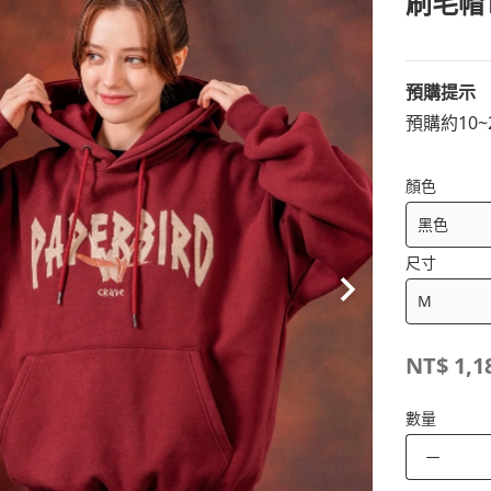
刷毛帽
預購提示
預購約10
顏色
尺寸
NT$
1,1
數量
－