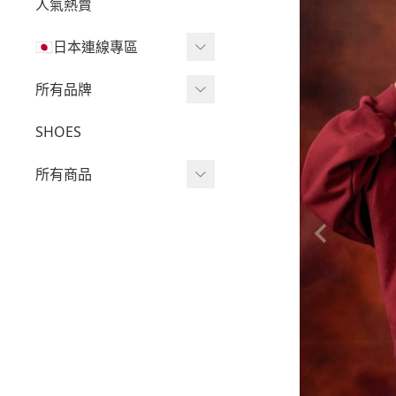
人氣熱賣
🇯🇵日本連線專區
三麗鷗現貨區任兩件免運
所有品牌
🔥
Wv Project
SHOES
三麗鷗
-
短袖Ｔ
所有商品
吉伊卡哇
-
外套
迪士尼
短袖T
-
大學Ｔ
魔法莓莓
針織單品
-
帽Ｔ
角落生物
帽T
-
針織上衣
monchhichi 蒙奇奇
大學T
-
燈芯絨系列
拉拉熊
長袖T
-
下身
其它
襯衫