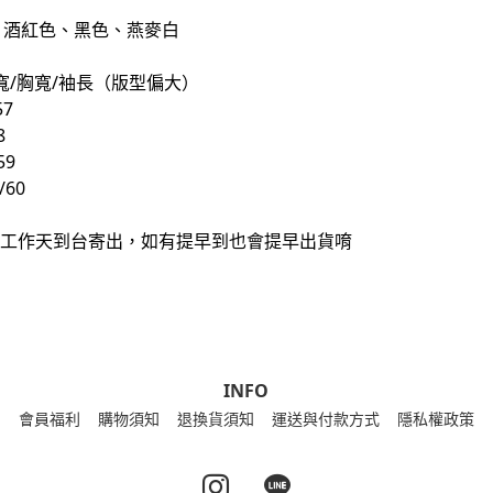
、酒紅色、黑色、燕麥白
寬/胸寬/袖長（版型偏大）
57
8
59
/60
0個工作天到台寄出，如有提早到也會提早出貨唷
INFO
會員福利
購物須知
退換貨須知
運送與付款方式
隱私權政策
Instagram page
Line page