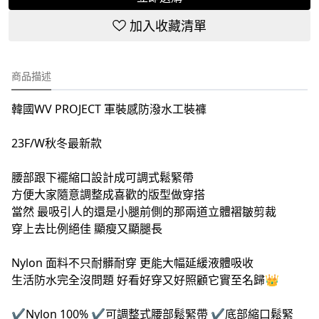
加入收藏清單
商品描述
韓國WV PROJECT 軍裝感防潑水工裝褲
23F/W秋冬最新款
腰部跟下襬縮口設計成可調式鬆緊帶
方便大家隨意調整成喜歡的版型做穿搭
當然 最吸引人的還是小腿前側的那兩道立體褶皺剪裁
穿上去比例絕佳 顯瘦又顯腿長
Nylon 面料不只耐髒耐穿 更能大幅延緩液體吸收
生活防水完全沒問題 好看好穿又好照顧它實至名歸👑
✔️Nylon 100% ✔️可調整式腰部鬆緊帶
✔️
底部縮口鬆緊