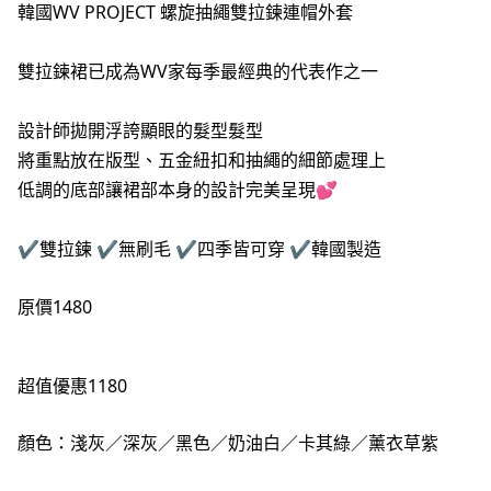
韓國WV PROJECT 螺旋抽繩雙拉鍊連帽外套
雙拉鍊裙已成為WV家每季最經典的代表作之一
設計師拋開浮誇顯眼的髮型髮型
將重點放在版型、五金紐扣和抽繩的細節處理上
低調的底部讓裙部本身的設計完美呈現💕
✔️雙拉鍊 ✔️無刷毛 ✔️四季皆可穿 ✔️韓國製造
原價1480
超值優惠1180
顏色：淺灰／深灰／黑色／奶油白／卡其綠／薰衣草紫