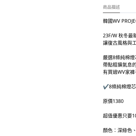
-
外套
商品描述
-
大學T
韓國WV PROJ
-
帽Ｔ
23F/W 秋
-
針織上衣
讓復古風格與
-
襯衫
嚴選8條純棉
-
下身
帶點粗獷氣息的
有買過WV家褲
-
套裝
✔️8條純棉燈芯
JEMUT
-
短袖T
原價1380
-
外套
超值優惠只要10
-
大學Ｔ
顏色：深綠色
-
帽Ｔ