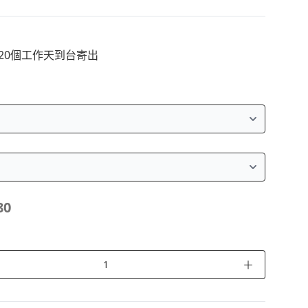
~20個工作天到台寄出
80
＋