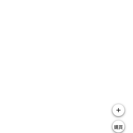
add
購買