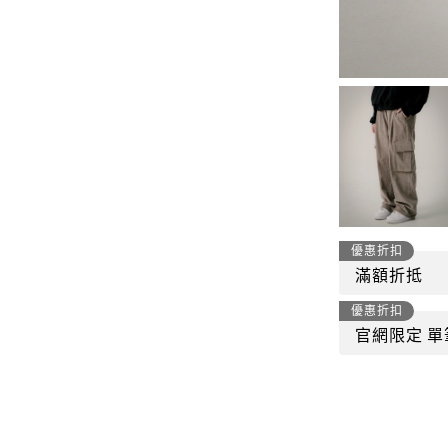
-
套裝
燈芯絨系列
-
襯衫
下身
-
帽子、圍巾
套裝
-
包包
外套
FP142
鞋子
-
短袖Ｔ
帽子、圍巾
-
外套
優惠折扣
包包
滿額折抵
-
帽Ｔ
優惠折扣
飾品|配件
-
下身
官網限定 單
TWN
-
短袖Ｔ