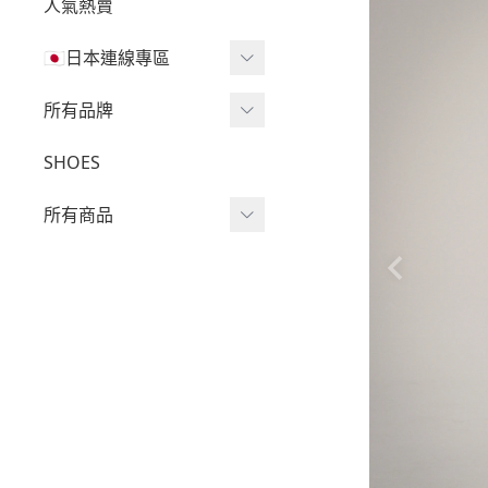
人氣熱賣
🇯🇵日本連線專區
三麗鷗現貨區任兩件免運
所有品牌
🔥
Wv Project
SHOES
三麗鷗
-
短袖Ｔ
所有商品
吉伊卡哇
-
外套
迪士尼
短袖T
-
大學Ｔ
魔法莓莓
針織單品
-
帽Ｔ
角落生物
帽T
-
針織上衣
monchhichi 蒙奇奇
大學T
-
燈芯絨系列
拉拉熊
長袖T
-
下身
其它
襯衫