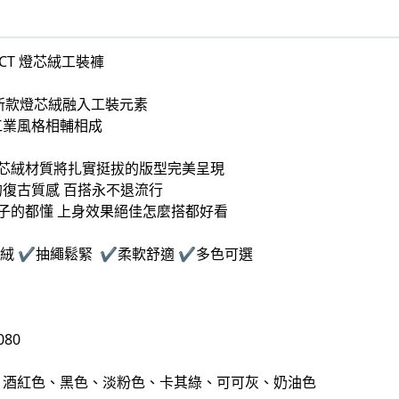
ECT 燈芯絨工裝褲
冬最新款燈芯絨融入工裝元素
工業風格相輔相成
燈芯絨材質將扎實挺拔的版型完美呈現
復古質感 百搭永不退流行
子的都懂 上身效果絕佳怎麼搭都好看
絨 ✔️抽繩鬆緊 ✔️柔軟舒適
✔️
多色可選
80
、酒紅色、黑色、淡粉色、卡其綠、可可灰、奶油色