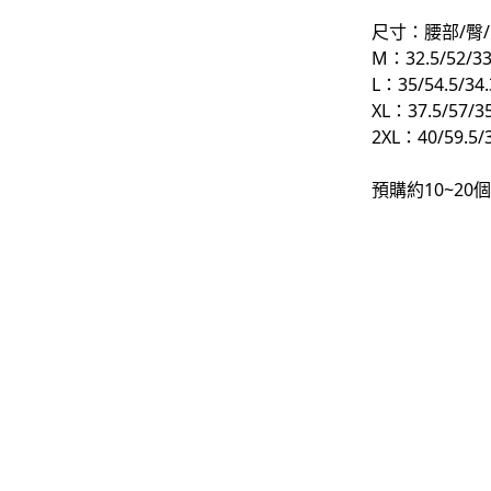
尺寸：腰部/臀/
-
下身
M：32.5/52/33
-
襯衫
L：35/54.5/34.
XL：37.5/57/35
PERSTEP
2XL：40/59.5/3
-
短袖Ｔ
預購約10~2
-
大學Ｔ
-
帽Ｔ
-
外套
-
下身
PUNCHLINE
-
短袖Ｔ
-
帽Ｔ