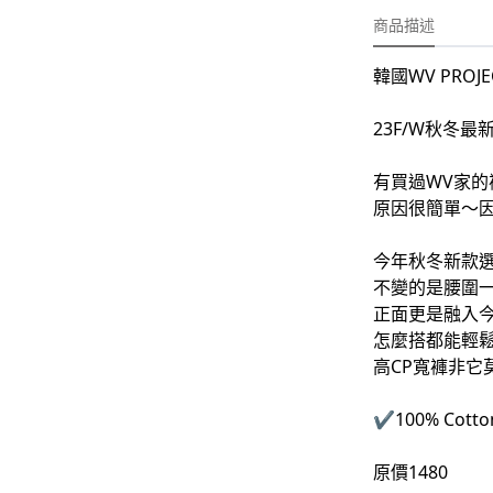
-
外套
商品描述
-
大學T
韓國WV PROJ
-
帽Ｔ
23F/W秋冬最
-
針織上衣
-
襯衫
有買過WV家
原因很簡單～因
-
下身
今年秋冬新款
-
套裝
不變的是腰圍
正面更是融入
JEMUT
怎麼搭都能輕
-
短袖T
高CP寬褲非它
-
外套
✔️100% Co
-
大學Ｔ
原價1480
-
帽Ｔ