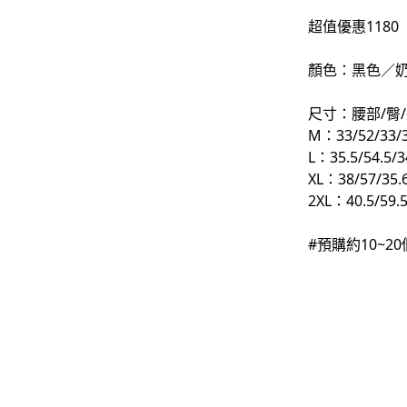
超值優惠1180
-
下身
-
襯衫
顏色：黑色／
PERSTEP
尺寸：腰部/臀/
M：33/52/33/3
-
短袖Ｔ
L：35.5/54.5/3
-
大學Ｔ
XL：38/57/35.
2XL：40.5/59.5
-
帽Ｔ
#預購約10~
-
外套
-
下身
PUNCHLINE
-
短袖Ｔ
-
帽Ｔ