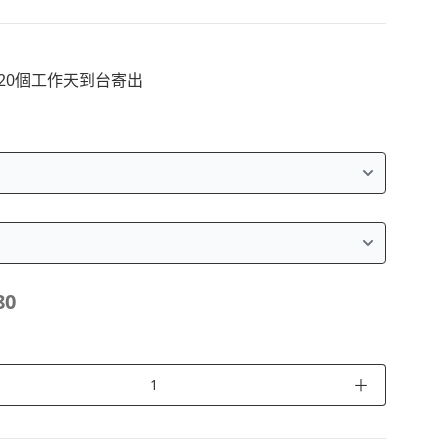
~20個工作天到台寄出
80
＋