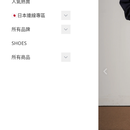
人氣熱賣
🇯🇵日本連線專區
三麗鷗現貨區任兩件免運
所有品牌
🔥
Wv Project
SHOES
三麗鷗
-
短袖Ｔ
所有商品
吉伊卡哇
-
外套
迪士尼
短袖T
-
大學Ｔ
魔法莓莓
針織單品
-
帽Ｔ
角落生物
帽T
-
針織上衣
monchhichi 蒙奇奇
大學T
-
燈芯絨系列
拉拉熊
長袖T
-
下身
其它
襯衫