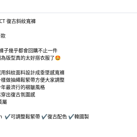
ECT 復古斜紋寬褲
新款
的褲子幾乎都會回購不止一件
為版型真的太好搭衣服了🤩
選用斜紋面料設計成垂墜感寬褲
一樣做抽繩鬆緊帶方便大家調整
今年最流行的褶皺風格
鬆穿出復古氛圍感
莫屬
tton ✔️可調整鬆緊帶
✔️
復古配色
✔️
韓國製