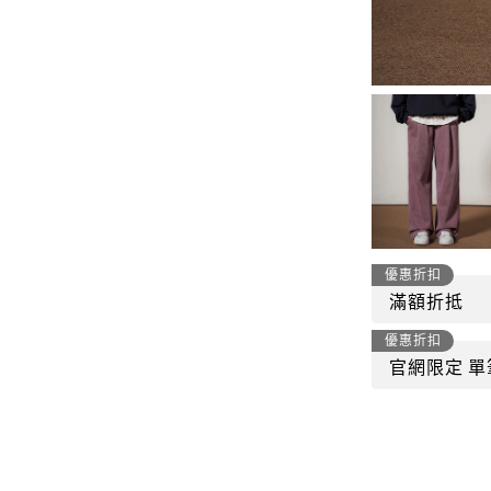
-
套裝
燈芯絨系列
-
襯衫
下身
-
帽子、圍巾
套裝
-
包包
外套
FP142
鞋子
-
短袖Ｔ
帽子、圍巾
-
外套
優惠折扣
包包
滿額折抵
-
帽Ｔ
優惠折扣
飾品|配件
-
下身
官網限定 單
TWN
-
短袖Ｔ