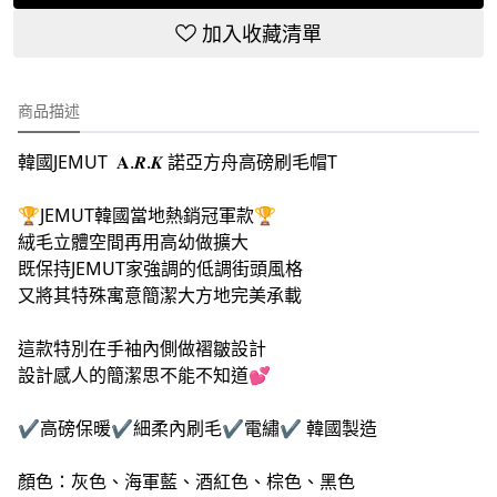
加入收藏清單
商品描述
韓國JEMUT
𝐀.𝑹.𝑲
諾亞方舟高磅刷毛帽T
🏆JEMUT韓國當地熱銷冠軍款🏆
絨毛立體空間再用高幼做擴大
既保持JEMUT家強調的低調街頭風格
又將其特殊寓意簡潔大方地完美承載
這款特別在手袖內側做褶皺設計
設計感人的簡潔思不能不知道💕
✔️高磅保暖✔️細柔內刷毛✔️電繡
✔️
韓國製造
顏色：灰色、海軍藍、酒紅色、棕色、黑色