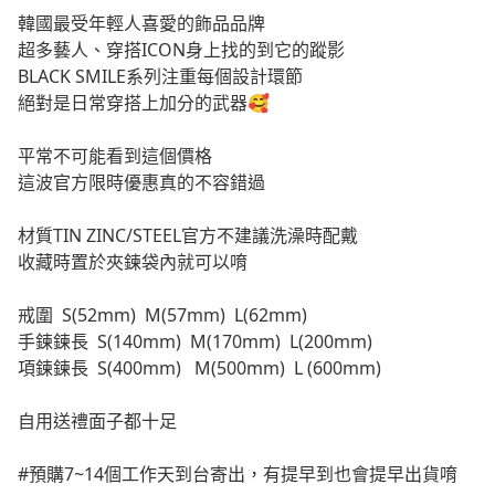
韓國最受年輕人喜愛的飾品品牌
超多藝人、穿搭ICON身上找的到它的蹤影
BLACK SMILE系列注重每個設計環節
絕對是日常穿搭上加分的武器🥰
平常不可能看到這個價格
這波官方限時優惠真的不容錯過
材質TIN ZINC/STEEL官方不建議洗澡時配戴
收藏時置於夾鍊袋內就可以唷
戒圍 S(52mm) M(57mm) L(62mm)
手鍊鍊長 S(140mm) M(170mm) L(200mm)
項鍊鍊長 S(400mm) M(500mm) L (600mm)
自用送禮面子都十足
#預購7~14個工作天到台寄出，有提早到也會提早出貨唷