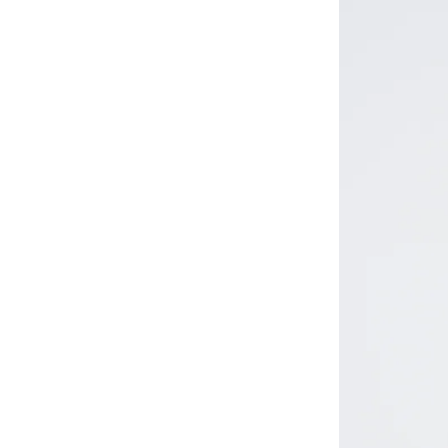
-
大學Ｔ
-
襯衫
-
外套
Avandress
-
上衣
-
下身
-
外套
-
襯衫
23.65
-
短袖Ｔ
-
MOZZI