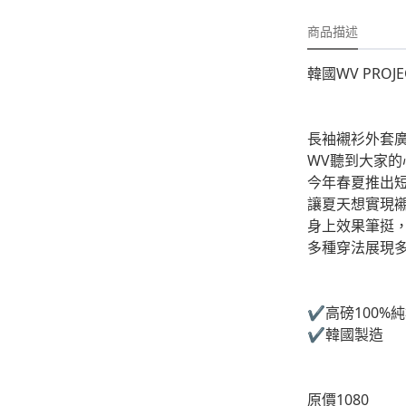
-
外套
商品描述
-
大學T
-
帽Ｔ
韓國WV PROJ
-
針織上衣
長袖襯衫外套
-
襯衫
WV聽到大家的
-
下身
今年春夏推出
讓夏天想實現襯
-
套裝
身上效果筆挺
多種穿法展現
JEMUT
-
短袖T
✔️高磅100%
-
外套
✔️韓國製造
-
大學Ｔ
-
帽Ｔ
原價1080