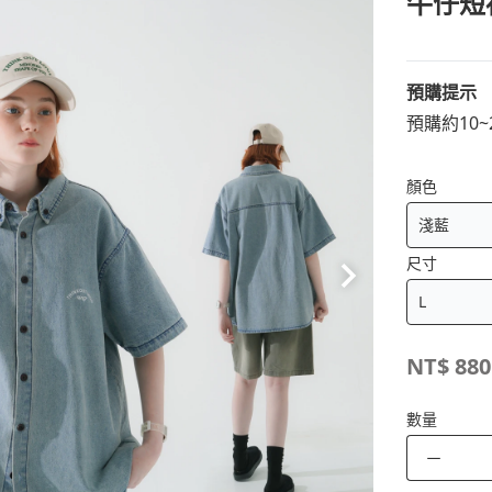
牛仔短
預購提示
預購約10
顏色
尺寸
NT$
880
數量
－