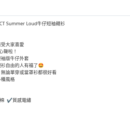
ECT Summer Loud牛仔短袖襯衫
廣受大家喜愛
心聲啦！
短袖版牛仔外套
衫自由的人有福了🤩
，無論單穿或當罩衫都很好看
多種風格
純棉 ✔️質感電繡