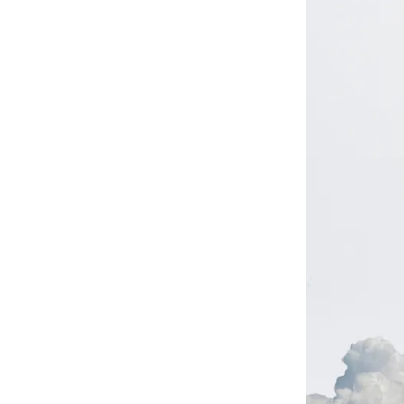
-
V2
-
其他
Wacky Willy (What it isn
t)
EZKATON
-
帽Ｔ
-
短袖T
-
外套
Ebbets Field(EBFD)
Fallett
VARZAR