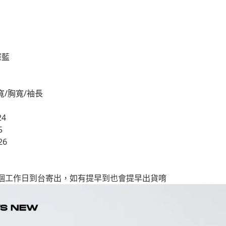
深藍
寬/胸寬/袖長
24
5
26
20個工作日到台寄出，如有提早到也會提早出貨唷