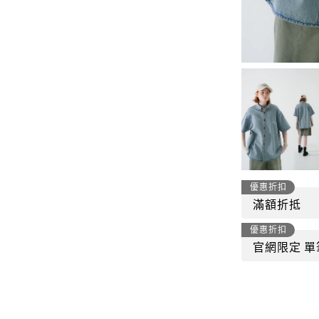
-
套裝
燈芯絨系列
-
襯衫
下身
-
帽子、圍巾
套裝
-
包包
外套
FP142
鞋子
-
短袖Ｔ
帽子、圍巾
-
外套
優惠折扣
包包
滿額折抵
-
帽Ｔ
飾品|配件
優惠折扣
-
下身
官網限定 單
TWN
-
短袖Ｔ