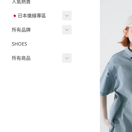
人氣熱賣
🇯🇵日本連線專區
三麗鷗現貨區任兩件免運
所有品牌
🔥
Wv Project
SHOES
三麗鷗
-
短袖Ｔ
所有商品
吉伊卡哇
-
外套
迪士尼
短袖T
-
大學Ｔ
魔法莓莓
針織單品
-
帽Ｔ
角落生物
帽T
-
針織上衣
monchhichi 蒙奇奇
大學T
-
燈芯絨系列
拉拉熊
長袖T
-
下身
其它
襯衫