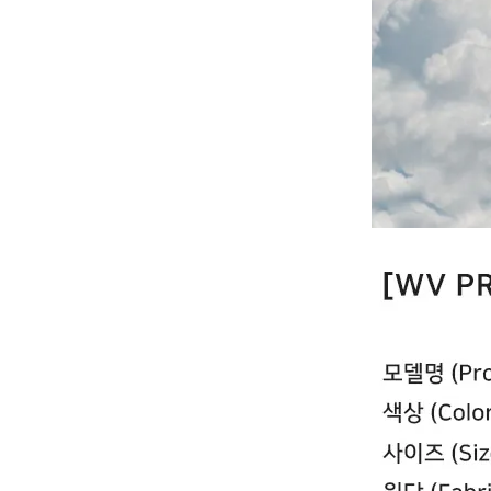
YESEYESEE
SPAO
NONENON
Mardi Mercredi
Lee
TOFFEE
TAW & TOE
TRAVEL
KIRSH
Code:graphy
LUVISTRUE
-
飾品