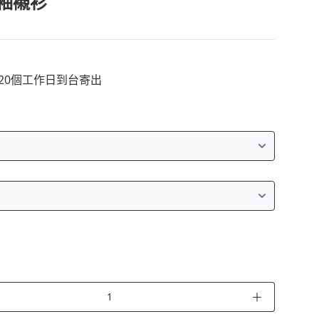
袖襯衫
~20個工作日到台寄出
＋