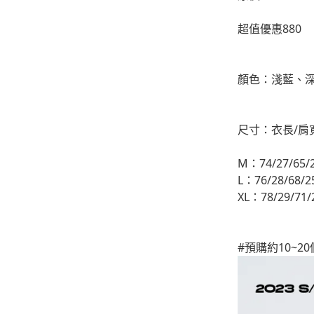
-
下身
超值優惠880
-
襯衫
顏色：淺藍、
PERSTEP
-
短袖Ｔ
尺寸：衣長/肩
-
大學Ｔ
-
帽Ｔ
M：74/27/65/
L：76/28/68/2
-
外套
XL：78/29/71/
-
下身
#預購約10~
PUNCHLINE
-
短袖Ｔ
-
帽Ｔ