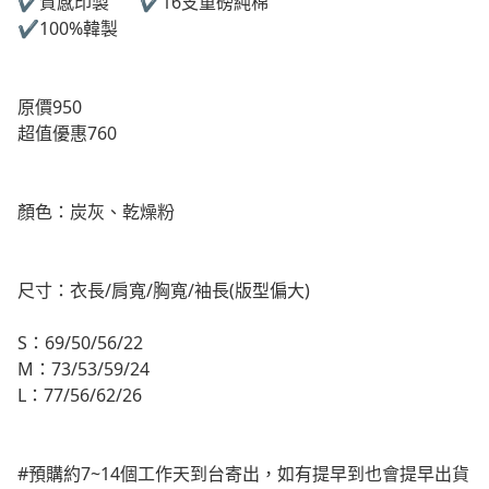
✔️質感印製 ✔️16支重磅純棉
✔️100%韓製
原價950
超值優惠760
顏色：炭灰、乾燥粉
尺寸：衣長/肩寬/胸寬/袖長(版型偏大)
S：69/50/56/22
M：73/53/59/24
L：77/56/62/26
#預購約7~14個工作天到台寄出，如有提早到也會提早出貨