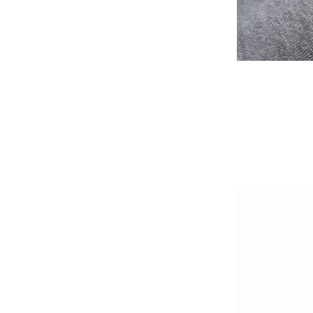
-
大學Ｔ
-
襯衫
-
外套
Avandress
-
上衣
-
下身
-
外套
-
襯衫
23.65
-
短袖Ｔ
-
MOZZI