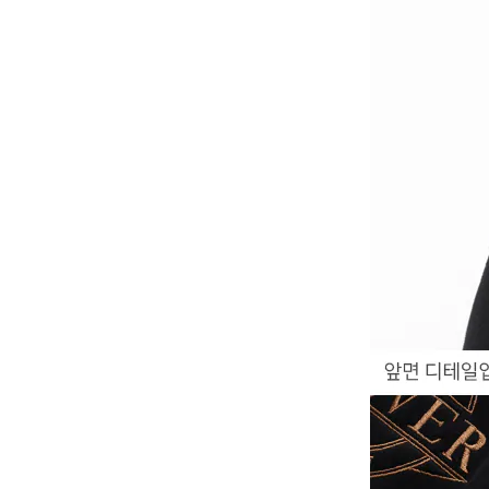
-
V2
-
其他
Wacky Willy (What it isn
t)
EZKATON
-
帽Ｔ
-
短袖T
-
外套
Ebbets Field(EBFD)
Fallett
VARZAR