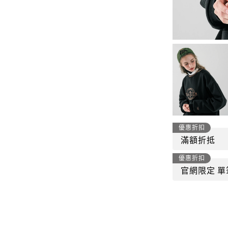
-
套裝
燈芯絨系列
-
襯衫
下身
-
帽子、圍巾
套裝
-
包包
外套
FP142
鞋子
-
短袖Ｔ
帽子、圍巾
-
外套
優惠折扣
包包
滿額折抵
-
帽Ｔ
優惠折扣
飾品|配件
-
下身
官網限定 單
TWN
-
短袖Ｔ