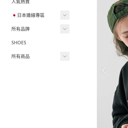
人氣熱賣
🇯🇵日本連線專區
三麗鷗現貨區任兩件免運
所有品牌
🔥
Wv Project
SHOES
三麗鷗
-
短袖Ｔ
所有商品
吉伊卡哇
-
外套
迪士尼
短袖T
-
大學Ｔ
魔法莓莓
針織單品
-
帽Ｔ
角落生物
帽T
-
針織上衣
monchhichi 蒙奇奇
大學T
-
燈芯絨系列
拉拉熊
長袖T
-
下身
其它
襯衫