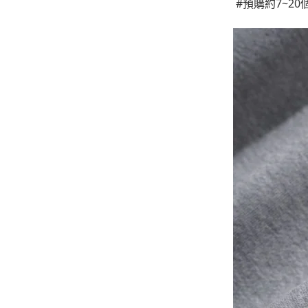
#預購約7~2
-
下身
-
襯衫
PERSTEP
-
短袖Ｔ
-
大學Ｔ
-
帽Ｔ
-
外套
-
下身
PUNCHLINE
-
短袖Ｔ
-
帽Ｔ