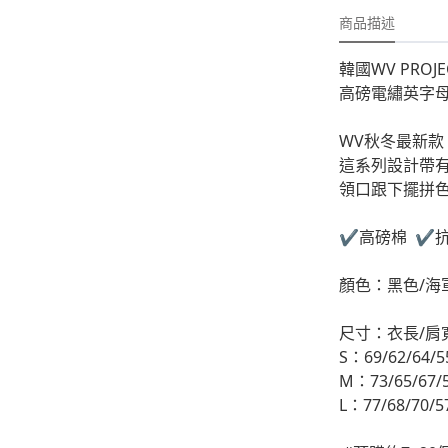
-
外套
商品描述
-
大學T
韓國WV PROJE
-
帽Ｔ
高磅電繡英字母
-
針織上衣
WV秋冬最新款
-
襯衫
這系列設計帶
領口跟下擺拼色
-
下身
✔️高磅棉 ✔
-
套裝
顏色：黑色/海
JEMUT
-
短袖T
尺寸：衣長/肩
S：69/62/64/
-
外套
M：73/65/67/
-
大學Ｔ
L：77/68/70/
-
帽Ｔ