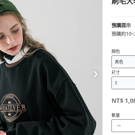
刷毛大
預購提示
預購約10
顏色
尺寸
NT$
1,0
數量
－