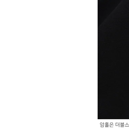
YESEYESEE
SPAO
NONENON
Mardi Mercredi
Lee
TOFFEE
TAW & TOE
TRAVEL
KIRSH
Code:graphy
LUVISTRUE
-
飾品