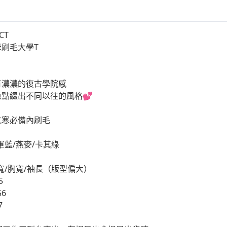
CT
刷毛大學T
有濃濃的復古學院感
點綴出不同以往的風格💕
️抗寒必備內刷毛
軍藍/燕麥/卡其綠
寬/胸寬/袖長（版型偏大）
55
56
57