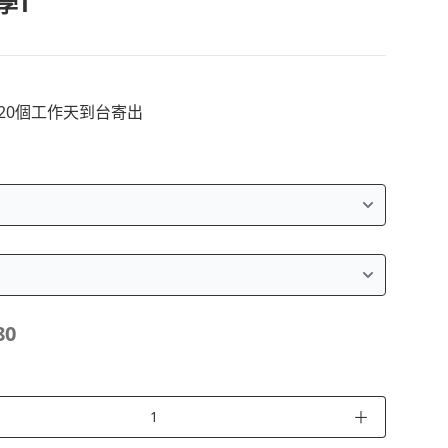
學T
~20個工作天到台寄出
80
＋