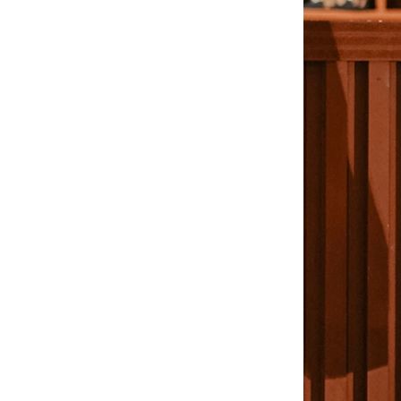
-
V2
-
其他
Wacky Willy (What it isn
t)
EZKATON
-
帽Ｔ
-
短袖T
-
外套
Ebbets Field(EBFD)
Fallett
VARZAR