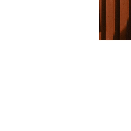
YESEYESEE
SPAO
NONENON
Mardi Mercredi
Lee
TOFFEE
TAW & TOE
TRAVEL
KIRSH
Code:graphy
LUVISTRUE
-
飾品