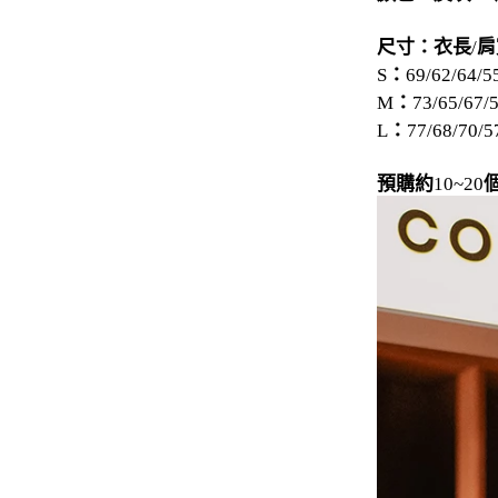
-
下身
尺寸：衣長
/
肩
：
S
69/62/64/5
-
襯衫
：
M
73/65/67/
：
L
77/68/70/5
PERSTEP
-
短袖Ｔ
預購約
10~20
-
大學Ｔ
-
帽Ｔ
-
外套
-
下身
PUNCHLINE
-
短袖Ｔ
-
帽Ｔ