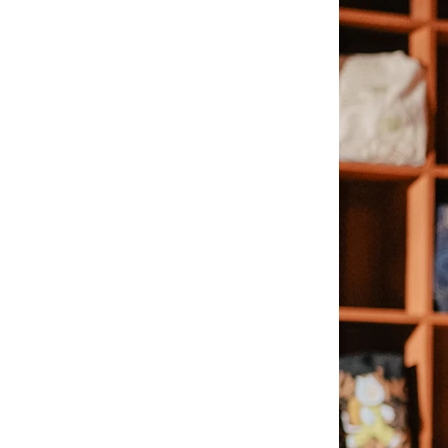
-
大學Ｔ
-
襯衫
-
外套
Avandress
-
上衣
-
下身
-
外套
-
襯衫
23.65
-
短袖Ｔ
-
MOZZI