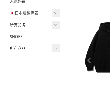
人氣熱賣
🇯🇵日本連線專區
三麗鷗現貨區任兩件免運
所有品牌
🔥
Wv Project
SHOES
三麗鷗
-
短袖Ｔ
所有商品
吉伊卡哇
-
外套
迪士尼
短袖T
-
大學Ｔ
魔法莓莓
針織單品
-
帽Ｔ
角落生物
帽T
-
針織上衣
monchhichi 蒙奇奇
大學T
-
燈芯絨系列
拉拉熊
長袖T
-
下身
其它
襯衫