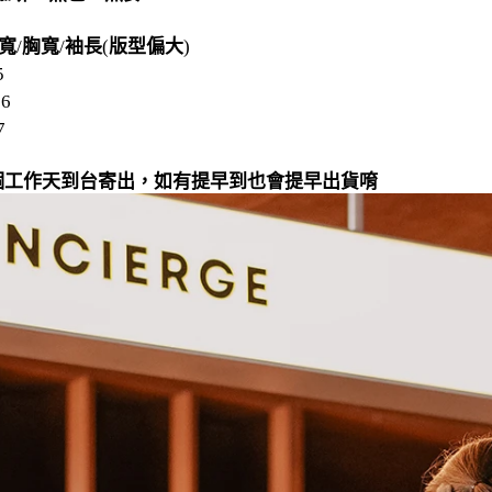
寬
/
胸寬
/
袖長
(
版型偏大
)
5
56
7
個工作天到台寄出，如有提早到也會提早出貨唷