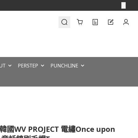
Cart
UT
PERSTEP
PUNCHLINE
韓國WV PROJECT 電繡Once upon