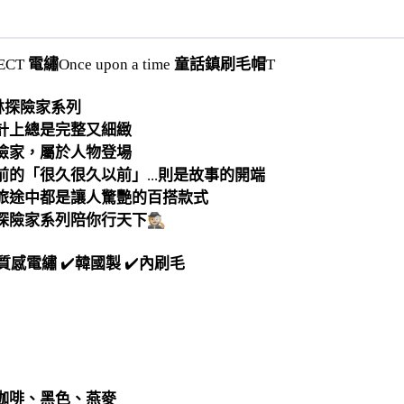
電繡
童話鎮刷毛帽
ECT
Once upon a time
T
林探險家系列
計上總是完整又細緻
險家，屬於人物登場
前的「很久很久以前」
則是故事的開端
...
旅途中都是讓人驚艷的百搭款式
探險家系列陪你行天下
🕵🏼
質感電繡
✔️
韓國製
✔️
內刷毛
咖啡、黑色、燕麥