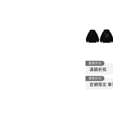
-
套裝
燈芯絨系列
-
襯衫
下身
-
帽子、圍巾
套裝
-
包包
外套
FP142
鞋子
-
短袖Ｔ
帽子、圍巾
-
外套
優惠折扣
包包
滿額折抵
-
帽Ｔ
優惠折扣
飾品|配件
-
下身
官網限定 單
TWN
-
短袖Ｔ