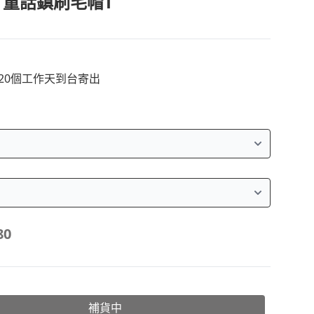
me 童話鎮刷毛帽T
~20個工作天到台寄出
80
補貨中