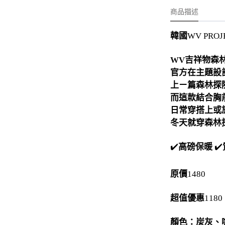
-
外套
商品描述
-
大學T
韓國
WV PROJ
-
帽Ｔ
吉祥物森
WV
-
針織上衣
官方在主題設
-
襯衫
上ㄧ篇森林探
而這款結合胸
-
下身
日常穿搭上或
-
套裝
冬天就穿森林
JEMUT
✔️
高磅保暖
✔️
-
短袖T
原價
1480
-
外套
超值優惠
1180
-
大學Ｔ
顏色：炭灰、
-
帽Ｔ