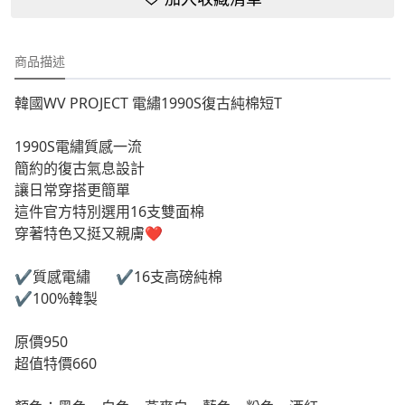
商品描述
韓國WV PROJECT 電繡1990S復古純棉短T
1990S電繡質感一流
簡約的復古氣息設計
讓日常穿搭更簡單
這件官方特別選用16支雙面棉
穿著特色又挺又親膚❤️
✔️質感電繡 ✔️16支高磅純棉
✔️100%韓製
原價950
超值特價660