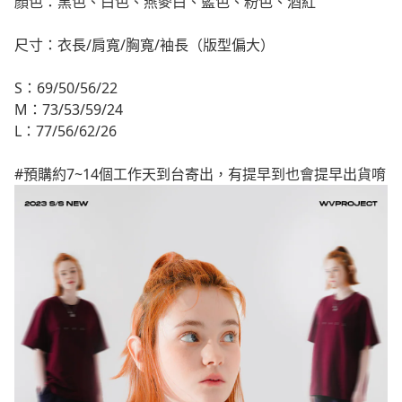
顏色：黑色、白色、燕麥白、藍色、粉色、酒紅
尺寸：衣長/肩寬/胸寬/袖長（版型偏大）
S：69/50/56/22
M：73/53/59/24
L：77/56/62/26
#預購約7~14個工作天到台寄出，有提早到也會提早出貨唷