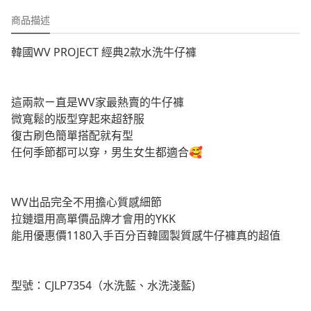
商品描述
韓國WV PROJECT 經典2款水洗牛仔褲
這兩款ㄧ直是WV家最熱賣的牛仔褲
微寬鬆的版型穿起來超舒服
復古刷色簡單搭配就有型
任何季節都可以穿，男生女生都適合🥰
WV出品完全不用擔心質感細節
拉鏈還用高單價品牌才會用的YKK
能用優惠價1180入手百分百韓國製質感牛仔褲真的超值
型號：CJLP7354（水洗藍、水洗淺藍)