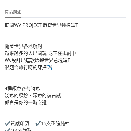
商品描述
韓國WV PROJECT 環遊世界純棉短T
隨著世界各地解封
越來越多的人出國玩 或正在規劃中
Wv設計出這款環遊世界意境短T
很適合旅行時的穿搭✈️
4種顏色各有特色
淺色的繽紛、深色的復古感
都會是你的一時之選
✔️質感印製 ✔️16支重磅純棉
✔️100%韓製