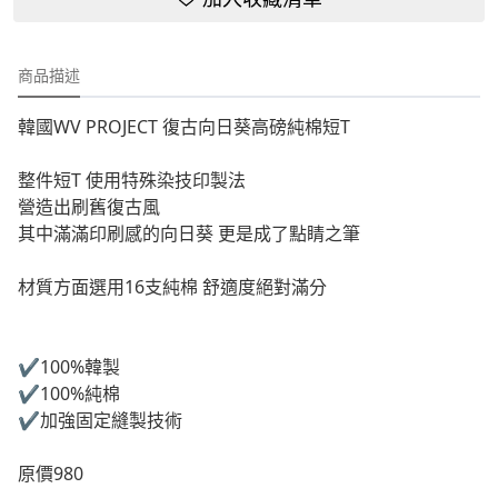
商品描述
韓國WV PROJECT 復古向日葵高磅純棉短T
整件短T 使用特殊染技印製法
營造出刷舊復古風
其中滿滿印刷感的向日葵 更是成了點睛之筆
材質方面選用16支純棉 舒適度絕對滿分
✔️100%韓製
✔️100%純棉
✔️加強固定縫製技術
原價980