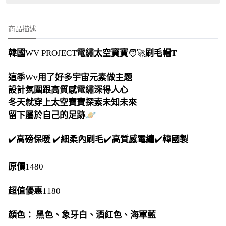
商品描述
韓國
WV PROJECT
電繡太空寶寶
🧑‍🚀
刷毛帽T
這季
用了好多宇宙元素做主題
Wv
設計氛圍跟高質感電繡深得人心
冬天就穿上太空寶寶探索未知未來
留下屬於自己的足跡
🪐
✔️
高磅保暖
✔️
細柔內刷毛
✔️
高質感電繡
✔️
韓國製
原價
1480
超值優惠
1180
顏色：
黑色、象牙白、酒紅色、海軍藍