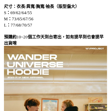
尺寸：衣長
/
肩寬
/
胸寬
/
袖長（版型偏大）
：
S
69/62/64/55
：
M
73/65/67/56
：
L
77/68/70/57
預購約
個工作天到台寄出，如有提早到也會提早
10~20
出貨唷