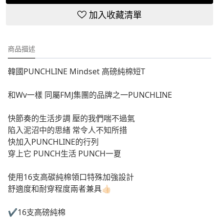
加入收藏清單
商品描述
韓國PUNCHLINE Mindset 高磅純棉短T
和Wv一樣 同屬FMJ集團的品牌之一PUNCHLINE
快節奏的生活步調 壓的我們喘不過氣
陷入泥沼中的思緒 常令人不知所措
快加入PUNCHLINE的行列
穿上它 PUNCH生活 PUNCH一夏
使用16支高碳純棉領口特殊加強設計
舒適度和耐穿程度兩者兼具👍🏻
✔️16支高磅純棉